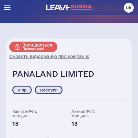
UK
Залишається
Працює далі
Оновити інформацію про компанію
PANALAND LIMITED
Кіпр
Послуги
Капітал(РФ),
Активи(РФ),
млн.дол.
млн.дол.
13
13