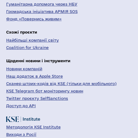
Гуманітарна допомога через НБУ
Громадська ініціатива АРМІЯ SOS
Фонд «Повернись живим»
Схожі проєкти
Найбільші компанії світу
Coalition for Ukraine
Щоденні новини і інструменти
Новини компаній
Наш додаток в Apple Store
Сканер штрих-кодів від KSE (тільки для мобільного)
KSE Telegram бот моніторингу новин
Twitter проєкту SelfSanctions
Доступ до API
Методологія KSE Institute
Виходи з Росії