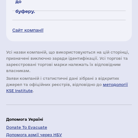
до
буферу.
Сайт компанії
Усі назви компаній, що використовуються на цій сторінці,
призначені виключно заради ідентифікації. Усі торгові та
зареєстровані торгові марки належать їх відповідним
власникам.
Заяви компаній i статистичні дані зібрані з відкритих
джерел та офіційних реєстрів, відповідно до
методології
KSE Institute
.
Допомога Україні
Donate To Evacuate
Допомога армії через НБУ