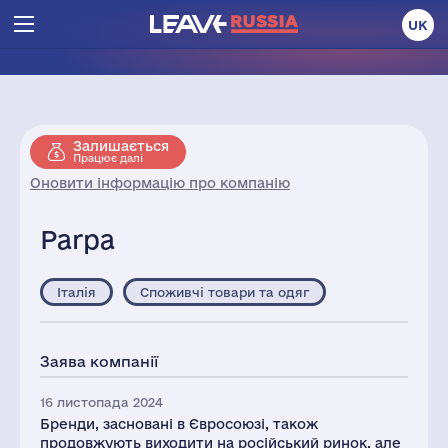
UK
Залишається
Працює далі
Оновити інформацію про компанію
Parpa
Італія
Споживчі товари та одяг
Заява компанії
16 листопада 2024
Бренди, засновані в Євросоюзі, також
продовжують виходити на російський ринок, але