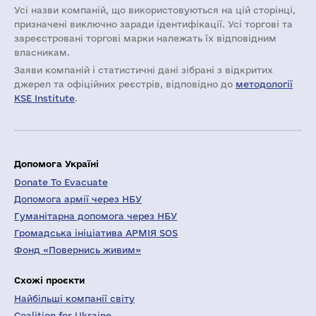
Усі назви компаній, що використовуються на цій сторінці,
призначені виключно заради ідентифікації. Усі торгові та
зареєстровані торгові марки належать їх відповідним
власникам.
Заяви компаній i статистичні дані зібрані з відкритих
джерел та офіційних реєстрів, відповідно до
методології
KSE Institute
.
Допомога Україні
Donate To Evacuate
Допомога армії через НБУ
Гуманітарна допомога через НБУ
Громадська ініціатива АРМІЯ SOS
Фонд «Повернись живим»
Схожі проєкти
Найбільші компанії світу
Coalition for Ukraine