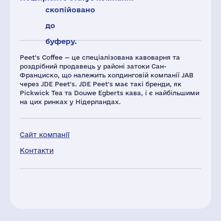
скопійовано
до
буферу.
Peet's Coffee — це спеціалізована кавоварня та
роздрібний продавець у районі затоки Сан-
Франциско, що належить холдинговій компанії JAB
через JDE Peet's. JDE Peet's має такі бренди, як
Pickwick Tea та Douwe Egberts кава, і є найбільшими
на цих ринках у Нідерландах.
Сайт компанії
Контакти