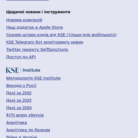
Щоденні новини і інструменти
Новини компаній
Наш додаток в Apple Store
Сканер штрих-кодів від KSE (тільки для мобільного)
KSE Telegram бот моніторингу новин
Twitter проєкту SelfSanctions
Доступ до API
Методологія KSE Institute
Виходи з Росії
Дані за 2022
Дані за 2023
Дані за 2024
$170 млрд збитків
Аналітика
Аналітика по банкам
Війна в Україні