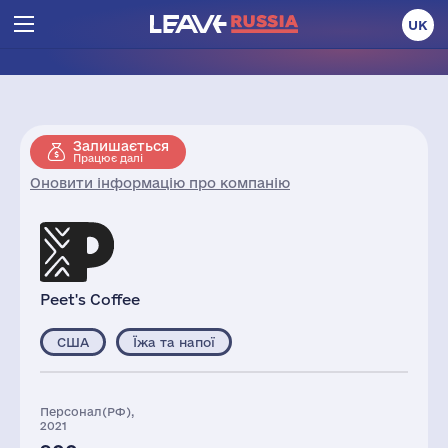
UK
Залишається
Працює далі
Оновити інформацію про компанію
Peet's Coffee
США
Їжа та напої
Персонал(РФ),
2021