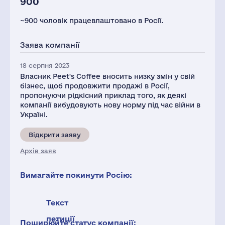
900
~900 чоловік працевлаштовано в Росії.
Заява компанії
18 серпня 2023
Власник Peet's Coffee вносить низку змін у свій
бізнес, щоб продовжити продажі в Росії,
пропонуючи рідкісний приклад того, як деякі
компанії вибудовують нову норму під час війни в
Україні.
Відкрити заяву
Архів заяв
Вимагайте покинути Росію:
Текст
петиції
Поширюйте статус компанії: