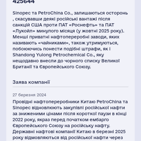
425644
Sinopec та PetroChina Co., залишаються осторонь
, скасувавши деякі російські вантажі після
санкцій США проти ПАТ «Роснефть» та ПАТ
«Лукойл» минулого місяця (у жовтні 2025 року).
Менші приватні нафтопереробні заводи, яких
називають «чайниками», також утримуються,
побоюючись понести подібні штрафи, як і
Shandong Yulong Petrochemical Co., яку
нещодавно внесли до чорного списку Великої
Британії та Європейського Союзу.
Заява компанії
27 березня 2024
Провідні нафтопереробники Китаю PetroChina та
Sinopec відновлюють закупівлі російської нафти
за зниженими цінами після короткої паузи в кінці
2022 року, якраз перед початком ембарго
Європейського Союзу на російську нафту.
Державні нафтові компанії Китаю в березні 2025
року відмовляються від російської нафти через