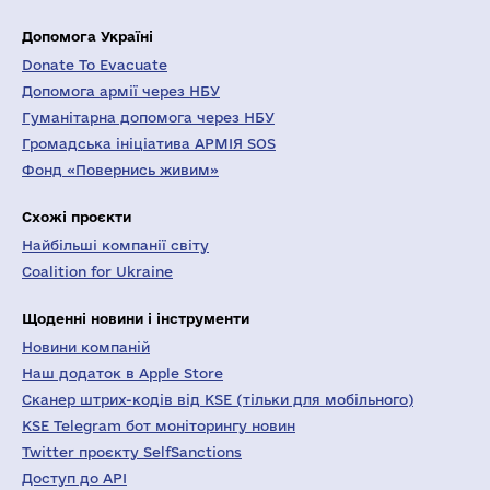
Допомога Україні
Donate To Evacuate
Допомога армії через НБУ
Гуманітарна допомога через НБУ
Громадська ініціатива АРМІЯ SOS
Фонд «Повернись живим»
Схожі проєкти
Найбільші компанії світу
Coalition for Ukraine
Щоденні новини і інструменти
Новини компаній
Наш додаток в Apple Store
Сканер штрих-кодів від KSE (тільки для мобільного)
KSE Telegram бот моніторингу новин
Twitter проєкту SelfSanctions
Доступ до API