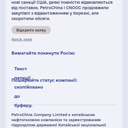
нові санкції США, деякі повністю відмовляються
від поставок. PetroChina і CNOOC продовжили
закупівлі з відвантаженням у березні, але
скоротили обсяги.
Відкрити заяву
Архів заяв
Вимагайте покинути Росію:
Текст
петиції
Поширюйте статус компанії:
скопійовано
до
буферу.
PetroChina Company Limited є китайською
нафтогазовою компанією та зареєстрованим
підрозділом державної Китайської національної