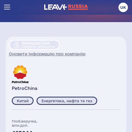
UK
Залишається
Скорочує діяльність
Оновити інформацію про компанію
PetroChina
Китай
Енергетика, нафта та газ
Глоб.виручка,
млн.дол.