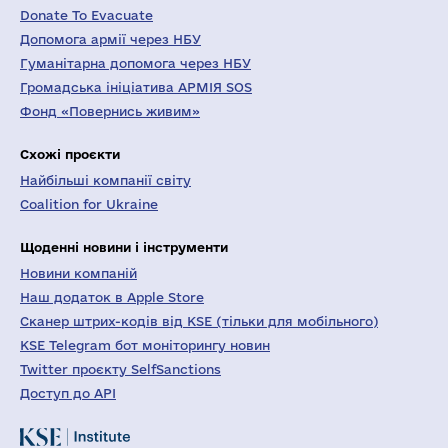
Donate To Evacuate
Допомога армії через НБУ
Гуманітарна допомога через НБУ
Громадська ініціатива АРМІЯ SOS
Фонд «Повернись живим»
Схожі проєкти
Найбільші компанії світу
Coalition for Ukraine
Щоденні новини і інструменти
Новини компаній
Наш додаток в Apple Store
Сканер штрих-кодів від KSE (тільки для мобільного)
KSE Telegram бот моніторингу новин
Twitter проєкту SelfSanctions
Доступ до API