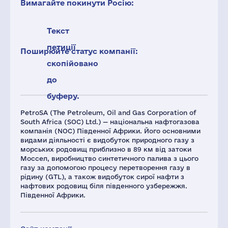
Вимагайте покинути Росію:
Текст
петиції
Поширюйте статус компанії:
скопійовано
до
буферу.
PetroSA (The Petroleum, Oil and Gas Corporation of
South Africa (SOC) Ltd.) — національна нафтогазова
компанія (NOC) Південної Африки. Його основними
видами діяльності є видобуток природного газу з
морських родовищ приблизно в 89 км від затоки
Моссел, виробництво синтетичного палива з цього
газу за допомогою процесу перетворення газу в
рідину (GTL), а також видобуток сирої нафти з
нафтових родовищ біля південного узбережжя.
Південної Африки.