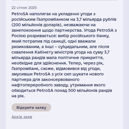
22 січня 2025
PetroSA наполягає на укладенні угоди з
російським Газпромбанком на 3,7 мільярда рублів
(200 мільйонів доларів), незважаючи на
занепокоєння щодо партнерства. Угода PetroSA з
Росією розривається: вибір російського банку,
який потрапив під санкції, одні вважали
ризикованим, а інші – суїцидальним, але після
схвалення Кабінету міністрів угода на суму 3,7
мільярда рандів мала політичне прикриття,
необхідне для здійснення. Тепер, через рік,
Газпромбанк, схоже, відмовився від угоди,
змусивши PetroSA з усіх сил шукати нового
партнера для законсервованого
нафтопереробного заводу, утримання якого
обходиться PetroSA понад 500 мільйонів рандів
на рік.
Відкрити заяву
Архів заяв