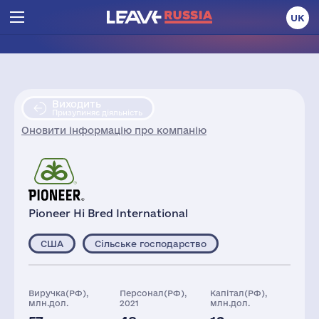
UK
Виходить
Призупиняє діяльність
Оновити інформацію про компанію
Pioneer Hi Bred International
США
Сільське господарство
Виручка(РФ),
Персонал(РФ),
Капітал(РФ),
млн.дол.
2021
млн.дол.