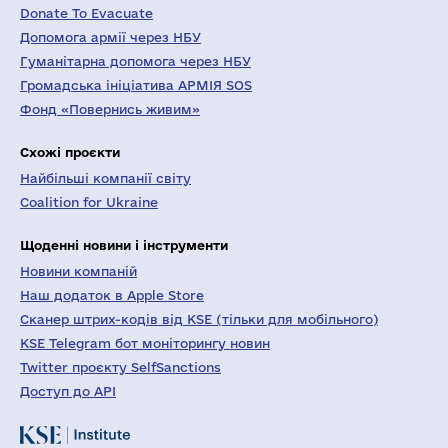
Donate To Evacuate
Допомога армії через НБУ
Гуманітарна допомога через НБУ
Громадська ініціатива АРМІЯ SOS
Фонд «Повернись живим»
Схожі проєкти
Найбільші компанії світу
Coalition for Ukraine
Щоденні новини і інструменти
Новини компаній
Наш додаток в Apple Store
Сканер штрих-кодів від KSE (тільки для мобільного)
KSE Telegram бот моніторингу новин
Twitter проєкту SelfSanctions
Доступ до API