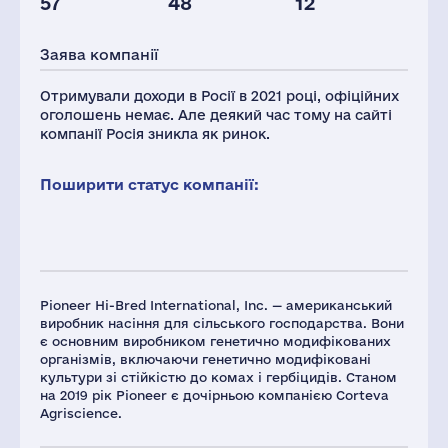
57
48
12
Активи(РФ),
млн.дол.
Заява компанії
36
Отримували доходи в Росії в 2021 році, офіційних
оголошень немає. Але деякий час тому на сайті
компанії Росія зникла як ринок.
Поширити статус компанії:
Pioneer Hi-Bred International, Inc. — американський
виробник насіння для сільського господарства. Вони
є основним виробником генетично модифікованих
організмів, включаючи генетично модифіковані
культури зі стійкістю до комах і гербіцидів. Станом
на 2019 рік Pioneer є дочірньою компанією Corteva
Agriscience.