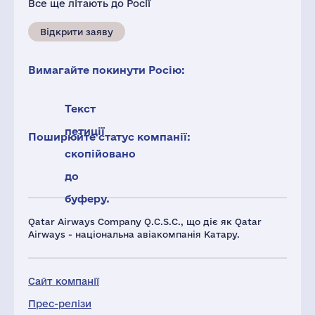
Все ще літають до Росії
Відкрити заяву
Вимагайте покинути Росію:
Текст
петиції
Поширюйте статус компанії:
скопійовано
до
буферу.
Qatar Airways Company Q.C.S.C., що діє як Qatar
Airways - національна авіакомпанія Катару.
Сайт компанії
Прес-релізи