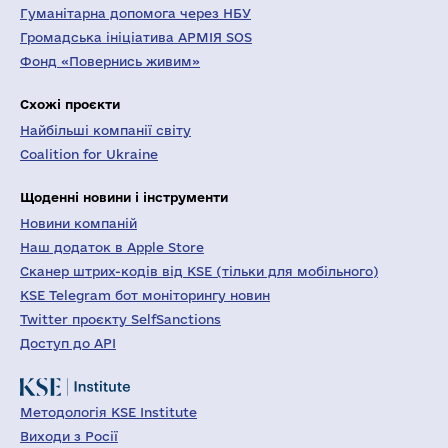
Гуманітарна допомога через НБУ
Громадська ініціатива АРМІЯ SOS
Фонд «Повернись живим»
Схожі проєкти
Найбільші компанії світу
Coalition for Ukraine
Щоденні новини і інструменти
Новини компаній
Наш додаток в Apple Store
Сканер штрих-кодів від KSE (тільки для мобільного)
KSE Telegram бот моніторингу новин
Twitter проєкту SelfSanctions
Доступ до API
Методологія KSE Institute
Виходи з Росії