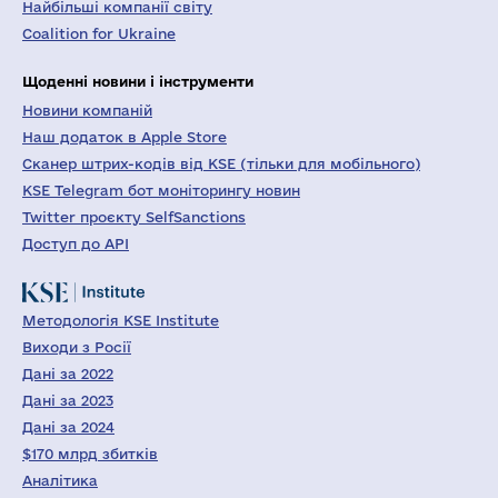
Найбільші компанії світу
Coalition for Ukraine
Щоденні новини і інструменти
Новини компаній
Наш додаток в Apple Store
Сканер штрих-кодів від KSE (тільки для мобільного)
KSE Telegram бот моніторингу новин
Twitter проєкту SelfSanctions
Доступ до API
Методологія KSE Institute
Виходи з Росії
Дані за 2022
Дані за 2023
Дані за 2024
$170 млрд збитків
Аналітика