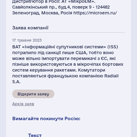
Дистриб'ютор в Росії: АТ «МікроЕМ».
Савйолкінський пр., буд.4, поверх 9 - 124482
Зеленоград, Москва, Росія https://microem.ru/
Заява компанії
17 травня 2023
ВАТ «Інформаційні супутникові системи» (ISS)
потрапило під санкції лише США, тобто воно
може вільно імпортувати перемикачі з ЄС, які
пізніше використовуються в мікрочіпах бортових
систем керування ракетами. Комутатори
поставляються французькою компанією Radiall
S.A.
Відкрити заяву
Архів заяв
Вимагайте покинути Росію:
Текст