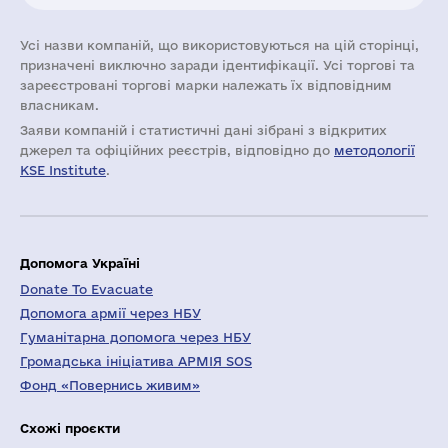
Усі назви компаній, що використовуються на цій сторінці,
призначені виключно заради ідентифікації. Усі торгові та
зареєстровані торгові марки належать їх відповідним
власникам.
Заяви компаній i статистичні дані зібрані з відкритих
джерел та офіційних реєстрів, відповідно до
методології
KSE Institute
.
Допомога Україні
Donate To Evacuate
Допомога армії через НБУ
Гуманітарна допомога через НБУ
Громадська ініціатива АРМІЯ SOS
Фонд «Повернись живим»
Схожі проєкти