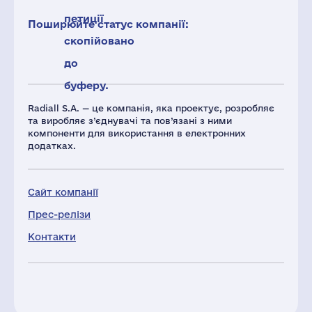
петиції
Поширюйте статус компанії:
скопійовано
до
буферу.
Radiall S.A. — це компанія, яка проектує, розробляє
та виробляє з’єднувачі та пов’язані з ними
компоненти для використання в електронних
додатках.
Сайт компанії
Прес-релізи
Контакти