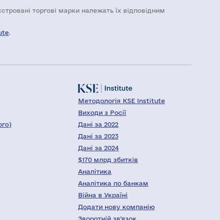
еєстровані торгові марки належать їх відповідним
ute
.
Методологія KSE Institute
Виходи з Росії
ого)
Дані за 2022
Дані за 2023
Дані за 2024
$170 млрд збитків
Аналітика
Аналітика по банкам
Війна в Україні
Додати нову компанію
Зворотній зв'язок