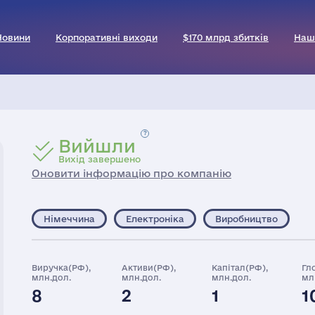
Новини
Корпоративні виходи
$170 млрд збитків
Наш
Вийшли
Вихід завершено
Оновити інформацію про компанію
Німеччина
Електроніка
Виробництво
Виручка(РФ),
Активи(РФ),
Капітал(РФ),
Гл
млн.дол.
млн.дол.
млн.дол.
мл
8
2
1
1