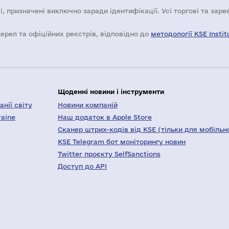
і, призначені виключно заради ідентифікації. Усі торгові та зар
жерел та офіційних реєстрів, відповідно до
методології KSE Instit
Щоденні новини і інструменти
нії світу
Новини компаній
raine
Наш додаток в Apple Store
Сканер штрих-кодів від KSE (тільки для мобільн
KSE Telegram бот моніторингу новин
Twitter проєкту SelfSanctions
Доступ до API