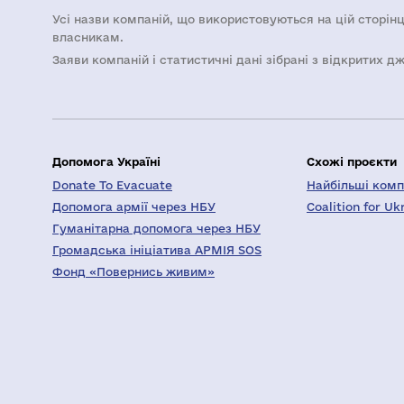
Усі назви компаній, що використовуються на цій сторінц
власникам.
Заяви компаній i статистичні дані зібрані з відкритих д
Допомога Україні
Схожі проєкти
Donate To Evacuate
Найбільші компа
Допомога армії через НБУ
Coalition for Uk
Гуманітарна допомога через НБУ
Громадська ініціатива АРМІЯ SOS
Фонд «Повернись живим»