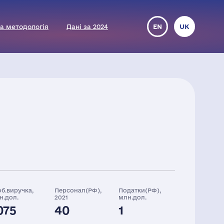
а методологія
Дані за 2024
EN
UK
об.виручка,
Персонал(РФ),
Податки(РФ),
н.дол.
2021
млн.дол.
075
40
1