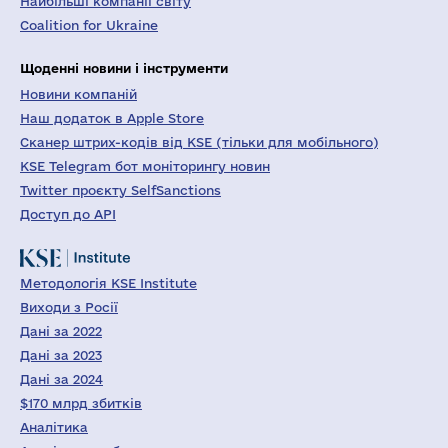
Найбільші компанії світу
Coalition for Ukraine
Щоденні новини і інструменти
Новини компаній
Наш додаток в Apple Store
Сканер штрих-кодів від KSE (тільки для мобільного)
KSE Telegram бот моніторингу новин
Twitter проєкту SelfSanctions
Доступ до API
Методологія KSE Institute
Виходи з Росії
Дані за 2022
Дані за 2023
Дані за 2024
$170 млрд збитків
Аналітика