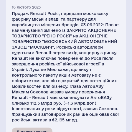
16 лютого 2023
Продаж Renault Росія; передали московську
фабрику міській владі та партнеру для
виробництва місцевих брендів. 03.06.2022: Повне
найменування змінено із ЗАКРИТО АКЦІОНЕРНЕ
ТОВАРИСТВО "РЕНО РОСІЯ" на АКЦІОНЕРНЕ
ТОВАРИСТВО "МОСКІВСЬКИЙ АВТОМОБІЛЬНИЙ
ЗАВОД "МОСКВИЧ". Російські автодилери
судяться з Renault через вихід концерну з ринку.
Renault не виключає повернення до Росії після
завершення російської військової агресії в
Україні. Лука де Мео каже, що викуп
контрольного пакету акцій Автовазу не є
пріоритетом, але він відкритий для потенційних
можливостей для бізнесу. Глава АвтоВАЗу
Максим Соколов назвав умову повернення
Renault - Renault має компенсувати АвтоВАЗу
близько 112,5 млрд руб. (~1,3 млрд дол),
інвестованих у роки відсутності, заявив Соколов.
Французький автовиробник раніше оцінював свої
російські активи в €2,195 млрд.
Відкрити заяву