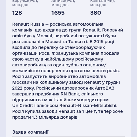
Виручка(РФ),
Активи(РФ),
Капітал(РФ),
млн.дол.
млн.дол.
млн.дол.
128
1655
380
Глоб.виручка,
Заводів
Персонал(РФ),
млн.дол.
2021
Renault Russia — російська автомобільна
56685
1
80285
компанія, що входила до групи Renault. Головний
офіс був у Москві, виробничі потужності були
Податки(РФ),
млн.дол.
розташовані в Москві та Тольятті. В 2015 році
входила до переліку системообразуючих
972
організацій Росії. Французька компанія продала
свою частку в найбільшому російському
автовиробнику за один рубль з опціоном/
можливістю повернення протягом шести років.
Росія запустить виробництво автомобілів
Москвич на колишньому заводі Renault у грудні
2022 року. Російський автовиробник АвтоВАЗ
завершив придбання RN Bank, спільного
підприємства між італійським кредитором
UniCredit і альянсом Renault-Nissan-Mitsubishi.
Росія купила заводи Renault за 1 цент, тепер хоче
продати 1,3 мільярда доларів.
Заява компанії