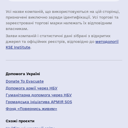
Усі назви компаній, що використовуються на цій сторінці,
призначені виключно заради ідентифікації. Усі торгові та
зареєстровані торгові марки належать їх відповідним
власникам.
Заяви компаній i статистичні дані зібрані з відкритих
джерел та офіційних реєстрів, відповідно до
методології
KSE Institute
.
Допомога Україні
Donate To Evacuate
Допомога армії через НБУ
Гуманітарна допомога через НБУ
Громадська ініціатива АРМІЯ SOS
Фонд «Повернись живим»
Схожі проєкти