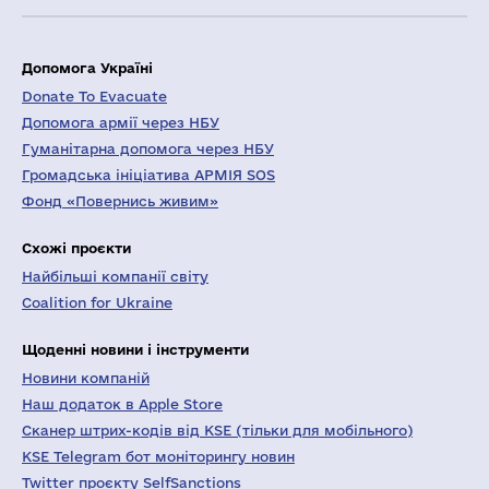
Допомога Україні
Donate To Evacuate
Допомога армії через НБУ
Гуманітарна допомога через НБУ
Громадська ініціатива АРМІЯ SOS
Фонд «Повернись живим»
Схожі проєкти
Найбільші компанії світу
Coalition for Ukraine
Щоденні новини і інструменти
Новини компаній
Наш додаток в Apple Store
Сканер штрих-кодів від KSE (тільки для мобільного)
KSE Telegram бот моніторингу новин
Twitter проєкту SelfSanctions