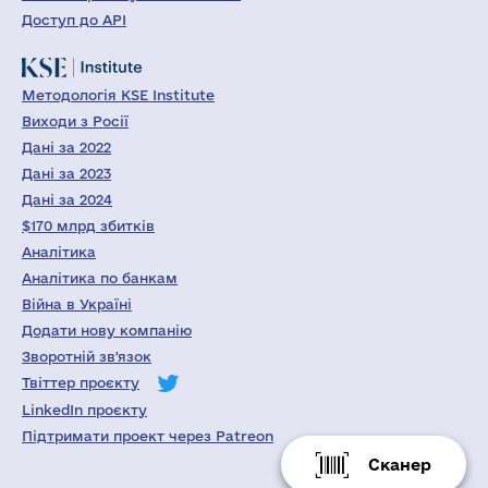
Доступ до API
Методологія KSE Institute
Виходи з Росії
Дані за 2022
Дані за 2023
Дані за 2024
$170 млрд збитків
Аналітика
Аналітика по банкам
Війна в Україні
Додати нову компанію
Зворотній зв'язок
Твіттер проєкту
LinkedIn проєкту
Підтримати проект через Patreon
Сканер