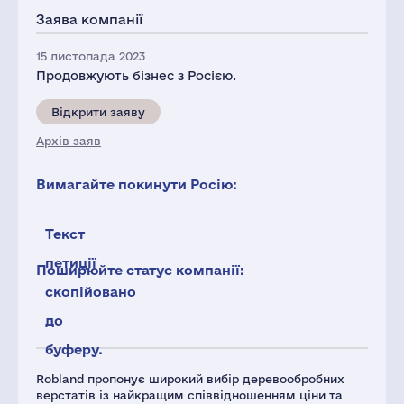
Заява компанії
15 листопада 2023
Продовжують бізнес з Росією.
Відкрити заяву
Архів заяв
Вимагайте покинути Росію:
Текст
петиції
Поширюйте статус компанії:
скопійовано
до
буферу.
Robland пропонує широкий вибір деревообробних
верстатів із найкращим співвідношенням ціни та