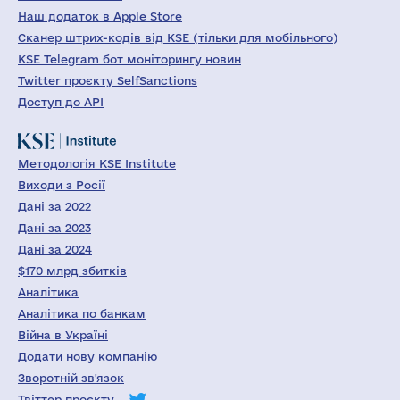
Наш додаток в Apple Store
Сканер штрих-кодів від KSE (тільки для мобільного)
KSE Telegram бот моніторингу новин
Twitter проєкту SelfSanctions
Доступ до API
Методологія KSE Institute
Виходи з Росії
Дані за 2022
Дані за 2023
Дані за 2024
$170 млрд збитків
Аналітика
Аналітика по банкам
Війна в Україні
Додати нову компанію
Зворотній зв'язок
Твіттер проєкту