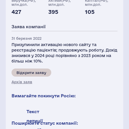
Виручка(РФ),
Активи(РФ),
Капітал(РФ),
млн.дол.
млн.дол.
млн.дол.
427
395
105
Глоб.виручка,
Персонал(РФ),
Податки(РФ),
млн.дол.
2021
млн.дол.
Заява компанії
68635
785
22
31 березня 2022
Призупинили активацію нового сайту та
реєстрацію пацієнтів; продовжують роботу. Дохід
знизився у 2024 році порівняно з 2023 роком на
більш ніж 10%.
Відкрити заяву
Архів заяв
Вимагайте покинути Росію:
Текст
петиції
Поширюйте статус компанії: