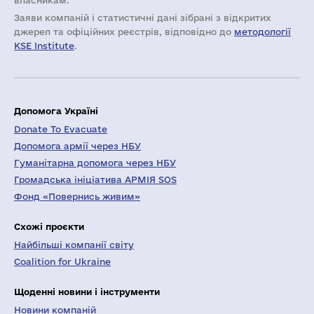
власникам.
Заяви компаній i статистичні дані зібрані з відкритих
джерел та офіційних реєстрів, відповідно до
методології
KSE Institute
.
Допомога Україні
Donate To Evacuate
Допомога армії через НБУ
Гуманітарна допомога через НБУ
Громадська ініціатива АРМІЯ SOS
Фонд «Повернись живим»
Схожі проєкти
Найбільші компанії світу
Coalition for Ukraine
Щоденні новини і інструменти
Новини компаній