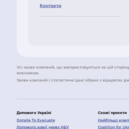
Контакти
Усі назви компаній, що використовуються на цій сторінц
власникам.
Заяви компаній i статистичні дані зібрані з відкритих д
Допомога Україні
Схожі проєкти
Donate To Evacuate
Найбільші компа
Допомога армії через НБУ
Coalition for Uk