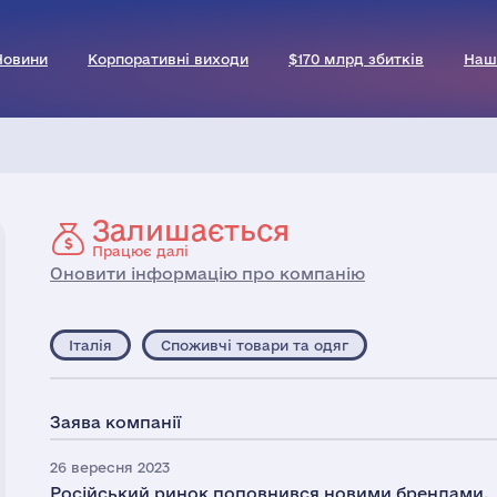
Новини
Корпоративні виходи
$170 млрд збитків
Наш
Залишається
Працює далі
Оновити інформацію про компанію
Італія
Споживчі товари та одяг
Заява компанії
26 вересня 2023
Російський ринок поповнився новими брендами.