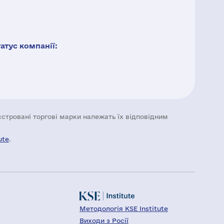
тус компанії:
еєстровані торгові марки належать їх відповідним
ute
.
Методологія KSE Institute
Виходи з Росії