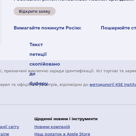
Відкрити заяву
Вимагайте покинути Росію:
Поширюйте ста
Текст
петиції
скопійовано
і, призначені виключно заради ідентифікації. Усі торгові та зар
до
буферу.
жерел та офіційних реєстрів, відповідно до
методології KSE Instit
Щоденні новини і інструменти
нії світу
Новини компаній
raine
Наш додаток в Apple Store