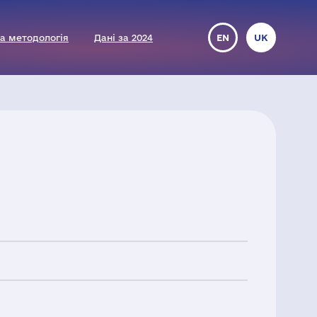
а методологія
Дані за 2024
EN
UK