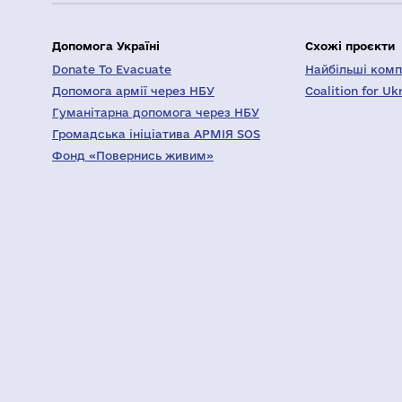
Допомога Україні
Схожі проєкти
Donate To Evacuate
Найбільші компа
Допомога армії через НБУ
Coalition for Uk
Гуманітарна допомога через НБУ
Громадська ініціатива АРМІЯ SOS
Фонд «Повернись живим»