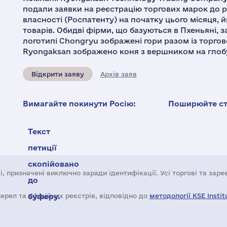
подали заявки на реєстрацію торгових марок до р
власності (Роспатенту) на початку цього місяця, 
товарів. Обидві фірми, що базуються в Пхеньяні, 
логотипі Chongryu зображені гори разом із торго
Ryongaksan зображено коня з вершником на глобус
Відкрити заяву
Архів заяв
Вимагайте покинути Росію:
Поширюйте ста
Текст
петиції
скопійовано
і, призначені виключно заради ідентифікації. Усі торгові та зар
до
жерел та офіційних реєстрів, відповідно до
буферу.
методології KSE Instit