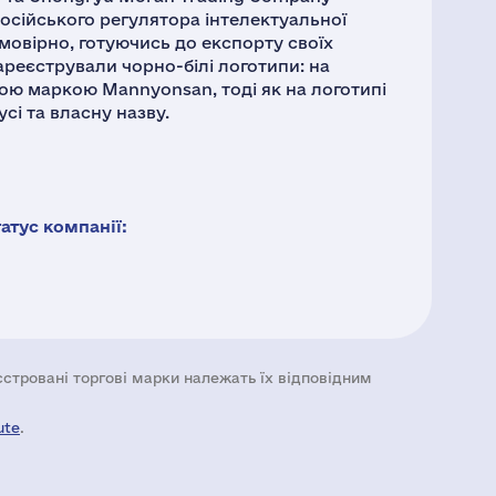
осійського регулятора інтелектуальної
ймовірно, готуючись до експорту своїх
зареєстрували чорно-білі логотипи: на
вою маркою Mannyonsan, тоді як на логотипі
і та власну назву.
тус компанії:
еєстровані торгові марки належать їх відповідним
ute
.