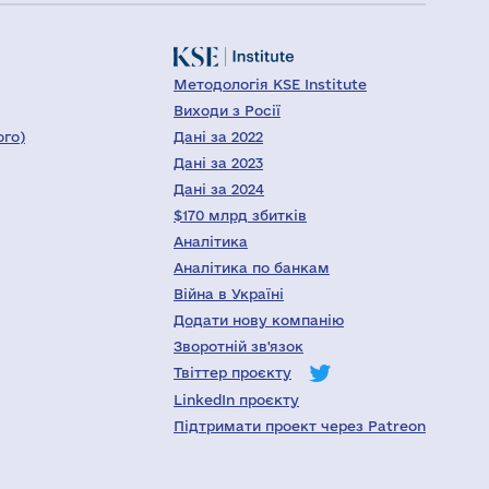
Методологія KSE Institute
Виходи з Росії
ого)
Дані за 2022
Дані за 2023
Дані за 2024
$170 млрд збитків
Аналітика
Аналітика по банкам
Війна в Україні
Додати нову компанію
Зворотній зв'язок
Твіттер проєкту
LinkedIn проєкту
Підтримати проект через Patreon