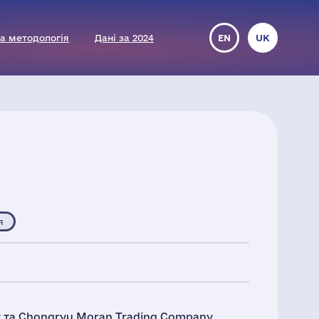
а методологія
Дані за 2024
EN
UK
я
y та Chongryu Moran Trading Company