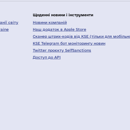
Щоденні новини і інструменти
нії світу
Новини компаній
raine
Наш додаток в Apple Store
Сканер штрих-кодів від KSE (тільки для мобільн
KSE Telegram бот моніторингу новин
Twitter проєкту SelfSanctions
Доступ до API