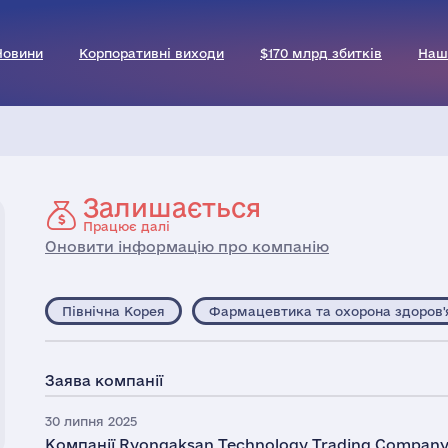
Новини
Корпоративні виходи
$170 млрд збитків
Наш
Залишається
Працює далі
Оновити інформацію про компанію
Північна Корея
Фармацевтика та охорона здоров'
Заява компанії
30 липня 2025
Компанії Ryongaksan Technology Trading Compan