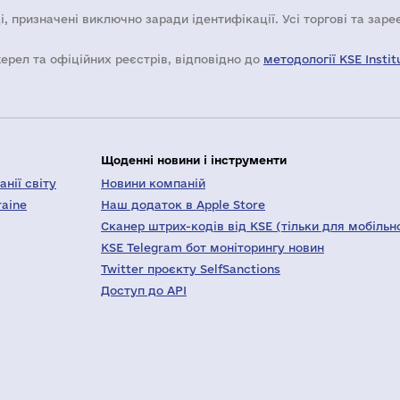
і, призначені виключно заради ідентифікації. Усі торгові та зар
жерел та офіційних реєстрів, відповідно до
методології KSE Instit
Щоденні новини і інструменти
нії світу
Новини компаній
raine
Наш додаток в Apple Store
Сканер штрих-кодів від KSE (тільки для мобільн
KSE Telegram бот моніторингу новин
Twitter проєкту SelfSanctions
Доступ до API