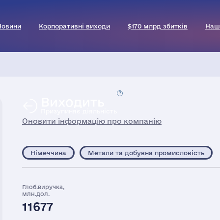
Новини
Корпоративні виходи
$170 млрд збитків
Наш
Виходить
Призупиняє діяльність
Оновити інформацію про компанію
Німеччина
Метали та добувна промисловість
Глоб.виручка,
млн.дол.
11677