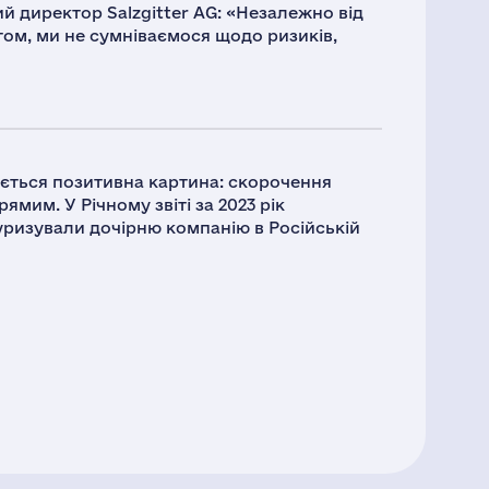
й директор Salzgitter AG: «Незалежно від
том, ми не сумніваємося щодо ризиків,
ається позитивна картина: скорочення
мим. У Річному звіті за 2023 рік
туризували дочірню компанію в Російській