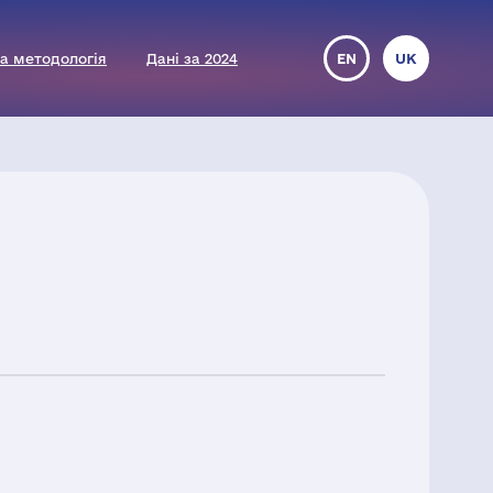
а методологія
Дані за 2024
EN
UK