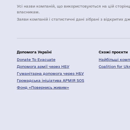
Усі назви компаній, що використовуються на цій сторінц
власникам.
Заяви компаній i статистичні дані зібрані з відкритих д
Допомога Україні
Схожі проєкти
Donate To Evacuate
Найбільші компа
Допомога армії через НБУ
Coalition for Uk
Гуманітарна допомога через НБУ
Громадська ініціатива АРМІЯ SOS
Фонд «Повернись живим»