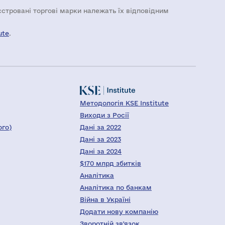
еєстровані торгові марки належать їх відповідним
ute
.
Методологія KSE Institute
Виходи з Росії
ого)
Дані за 2022
Дані за 2023
Дані за 2024
$170 млрд збитків
Аналітика
Аналітика по банкам
Війна в Україні
Додати нову компанію
Зворотній зв'язок