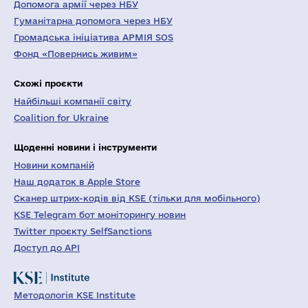
Допомога армії через НБУ
Гуманітарна допомога через НБУ
Громадська ініціатива АРМІЯ SOS
Фонд «Повернись живим»
Схожі проєкти
Найбільші компанії світу
Coalition for Ukraine
Щоденні новини і інструменти
Новини компаній
Наш додаток в Apple Store
Сканер штрих-кодів від KSE (тільки для мобільного)
KSE Telegram бот моніторингу новин
Twitter проєкту SelfSanctions
Доступ до API
Методологія KSE Institute