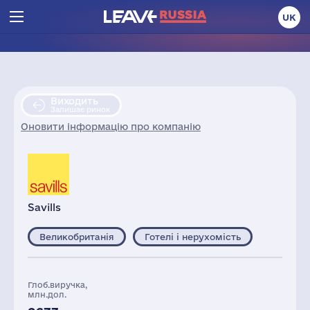
UK
Виходить
Залишає ринок
Оновити інформацію про компанію
Savills
Великобританія
Готелі і нерухомість
Глоб.виручка,
млн.дол.