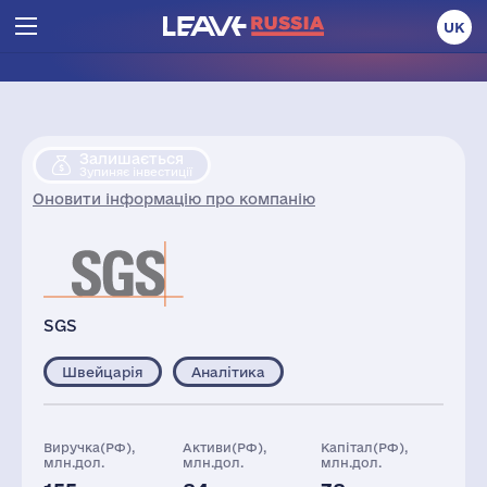
UK
Залишається
Зупиняє інвестиції
Оновити інформацію про компанію
SGS
Швейцарія
Аналітика
Виручка(РФ),
Активи(РФ),
Капітал(РФ),
млн.дол.
млн.дол.
млн.дол.