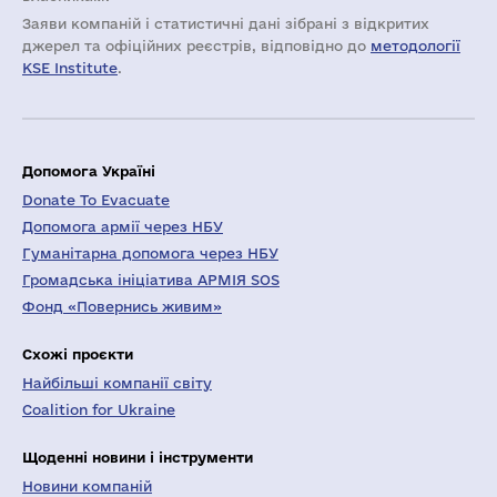
Заяви компаній i статистичні дані зібрані з відкритих
джерел та офіційних реєстрів, відповідно до
методології
KSE Institute
.
Допомога Україні
Donate To Evacuate
Допомога армії через НБУ
Гуманітарна допомога через НБУ
Громадська ініціатива АРМІЯ SOS
Фонд «Повернись живим»
Схожі проєкти
Найбільші компанії світу
Coalition for Ukraine
Щоденні новини і інструменти
Новини компаній