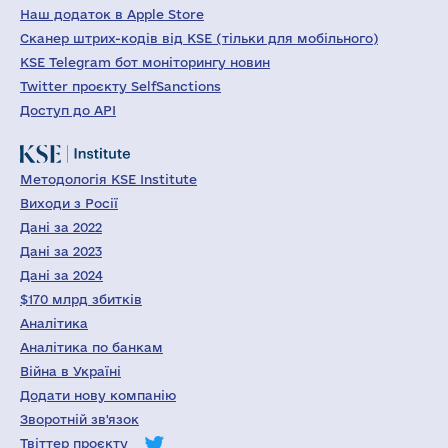
Наш додаток в Apple Store
Сканер штрих-кодів від KSE (тільки для мобільного)
KSE Telegram бот моніторингу новин
Twitter проєкту SelfSanctions
Доступ до API
Методологія KSE Institute
Виходи з Росії
Дані за 2022
Дані за 2023
Дані за 2024
$170 млрд збитків
Аналітика
Аналітика по банкам
Війна в Україні
Додати нову компанію
Зворотній зв'язок
Твіттер проєкту