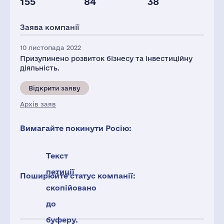
155
84
38
Глоб.виручка,
Персонал(РФ),
Податки(РФ),
млн.дол.
2021
млн.дол.
Заява компанії
6675
5000
28
10 листопада 2022
Призупинено розвиток бізнесу та інвестиційну
діяльність.
Відкрити заяву
Архів заяв
Вимагайте покинути Росію:
Текст
петиції
Поширюйте статус компанії:
скопійовано
до
буферу.