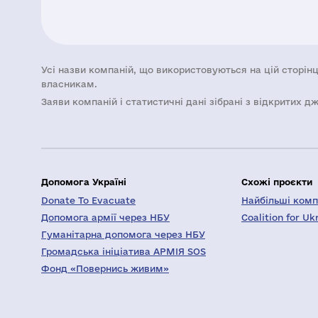
Усі назви компаній, що використовуються на цій сторінц
власникам.
Заяви компаній i статистичні дані зібрані з відкритих д
Допомога Україні
Схожі проєкти
Donate To Evacuate
Найбільші компа
Допомога армії через НБУ
Coalition for Uk
Гуманітарна допомога через НБУ
Громадська ініціатива АРМІЯ SOS
Фонд «Повернись живим»