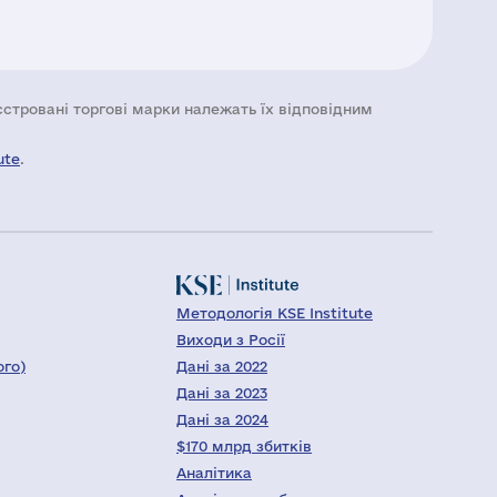
еєстровані торгові марки належать їх відповідним
ute
.
Методологія KSE Institute
Виходи з Росії
ого)
Дані за 2022
Дані за 2023
Дані за 2024
$170 млрд збитків
Аналітика