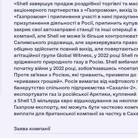
«Shell завершує продаж роздрібної торгівлі та маст
акціонерного партнерства з «Газпромом», вихід і
«Газпромом» і припинення участі в нині призупин
призупинення діяльності в Росії, припинить купув
закриє свої автозаправні станції та інші операції в
компанії, але Shell не може їх більше контролюват
Салимського родовища, але зарезервувала право н
обіцяно здійснити повний вихід, але повертаютьс
агітаційної групи Global Witness, у 2022 році She
зрідженого природного газу в Росію. Shell вибачил
початку війни у 2022 році, зобов’язавшись «поетап
Проте зв’язки з Росією, які тривають, призвели до
«кривавих грошей». Росія вимагає від нафтового гі
банкрутство спільного підприємства «Сахалін-2».
експортувати газ із російської Арктики, куплений
з Shell 1,5 мільярда євро відшкодування за неопла
Газпром експорту, які можуть бути частково комп
виплати для британської компанії за частку в Саха
Заява компанії