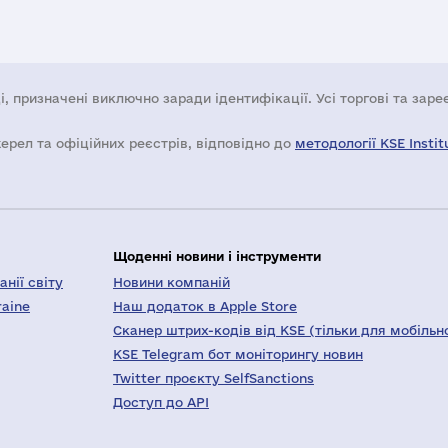
і, призначені виключно заради ідентифікації. Усі торгові та зар
жерел та офіційних реєстрів, відповідно до
методології KSE Instit
Щоденні новини і інструменти
нії світу
Новини компаній
raine
Наш додаток в Apple Store
Сканер штрих-кодів від KSE (тільки для мобільн
KSE Telegram бот моніторингу новин
Twitter проєкту SelfSanctions
Доступ до API