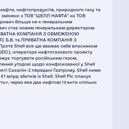
нафти, нафтопродуктів, природного газу та
я змінено з ТОВ "ШЕЛЛ НАФТА" на ТОВ
урович більше не є генеральним
йович стає новим генеральним директором
в ПРИВАТНА КОМПАНІЯ З ОБМЕЖЕНОЮ
 Б.В. та ПРИВАТНА КОМПАНІЯ З
оте Shell все ще вважає себе власником
(SEIC), оператора нафтогазового проекту
овжує торгувати російським газом,
лений угодою щодо конфіскованої у Shell
екті Сахалін-2 передані Газпрому. Shell ними
 млрд збитків із Shell. Shell Plc планує
ь», через яке два нафтові гіганти спільно