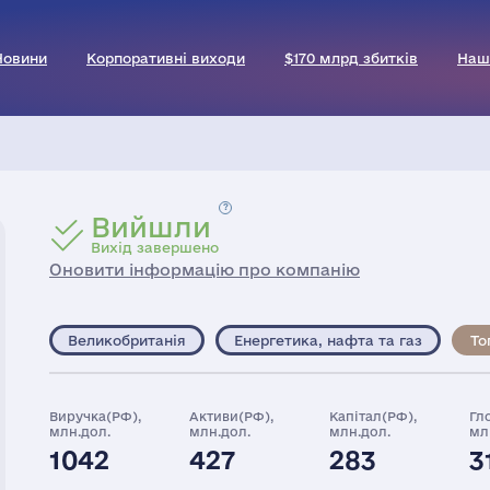
Новини
Корпоративні виходи
$170 млрд збитків
Наш
Вийшли
Вихід завершено
Оновити інформацію про компанію
Великобританія
Енергетика, нафта та газ
То
Виручка(РФ),
Активи(РФ),
Капітал(РФ),
Гл
млн.дол.
млн.дол.
млн.дол.
мл
1042
427
283
3