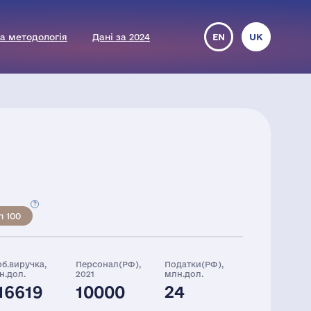
а методологія
Дані за 2024
EN
UK
п 100
об.виручка,
Персонал(РФ),
Податки(РФ),
н.дол.
2021
млн.дол.
16619
10000
24