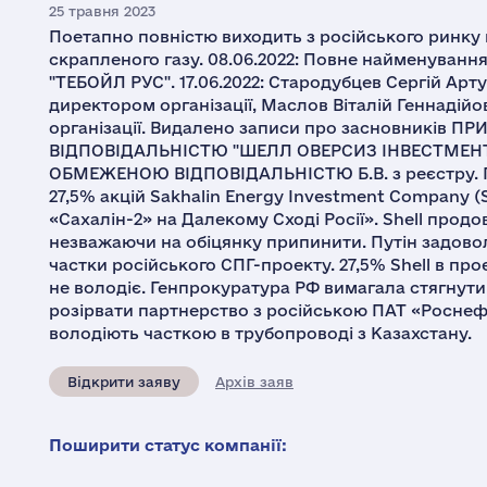
25 травня 2023
Поетапно повністю виходить з російського ринку 
скрапленого газу. 08.06.2022: Повне найменуванн
"ТЕБОЙЛ РУС". 17.06.2022: Стародубцев Сергій Арт
директором організації, Маслов Віталій Геннаді
організації. Видалено записи про засновникі
ВІДПОВІДАЛЬНІСТЮ "ШЕЛЛ ОВЕРСИЗ ІНВЕСТМЕНТС
ОБМЕЖЕНОЮ ВІДПОВІДАЛЬНІСТЮ Б.В. з реєстру. Пр
27,5% акцій Sakhalin Energy Investment Company 
«Сахалін-2» на Далекому Сході Росії». Shell прод
незважаючи на обіцянку припинити. Путін задово
частки російського СПГ-проекту. 27,5% Shell в про
не володіє. Генпрокуратура РФ вимагала стягнути €1
розірвати партнерство з російською ПАТ «Роснефт
володіють часткою в трубопроводі з Казахстану.
Відкрити заяву
Архів заяв
Поширити статус компанії: