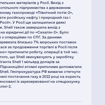
ильних матеріалів у Росії. Вихід з
з спільного підприємства з державним
еному газопроводі «Північний потік-2»,
ати російську нафту і природний газ і
 Росії». У Росії ще залишилися деякі
и. Shell також завершила вихід з
а юридичні дії по «Сахалін-2». Було
я з операціями по СПГ. За даними
ll перевезла близько 7% морських поставок
ася за продовження торгівлі в Росії після
но» припинити роботу. операції в той час.
 того, що Shell звинувачують у заробітку
ганта Shell 1 мільярд доларів за
 Підсанкційні атомні криголами допомагали
 Shell. Генпрокуратура РФ вимагає стягнути
чені постачання газу в 2022 році на користь
енсовані із зарезервованої на спецрахунку
ліні-2.