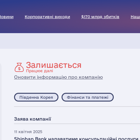
Новини
Корпоративні виходи
$170 млрд збитків
Наш
Залишається
Працює далі
Оновити інформацію про компанію
Південна Корея
Фінанси та платежі
Заява компанії
11 квітня 2025
Shinhan Bank надаватиме консультаційні послуги з 