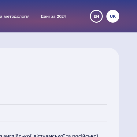
а методологія
Дані за 2024
EN
UK
англійської, в’єтнамської та російської