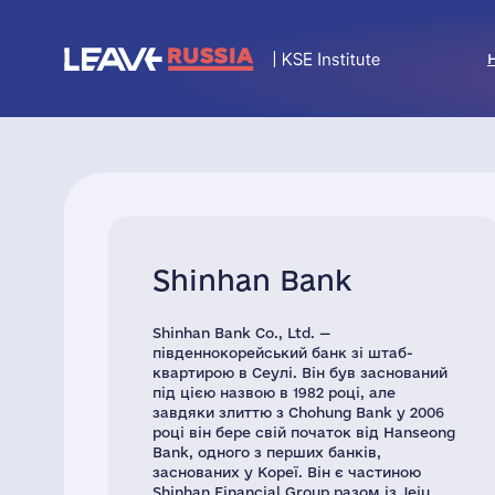
Shinhan Bank
Shinhan Bank Co., Ltd. —
південнокорейський банк зі штаб-
квартирою в Сеулі. Він був заснований
під цією назвою в 1982 році, але
завдяки злиттю з Chohung Bank у 2006
році він бере свій початок від Hanseong
Bank, одного з перших банків,
заснованих у Кореї. Він є частиною
Shinhan Financial Group разом із Jeju