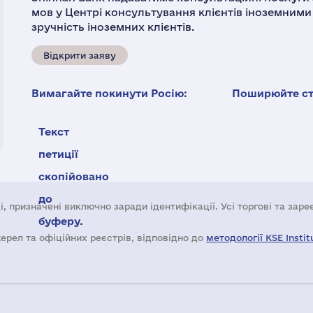
мов у Центрі консультування клієнтів іноземними
зручність іноземних клієнтів.
Відкрити заяву
Вимагайте покинути Росію:
Поширюйте ста
Текст
петиції
скопійовано
до
і, призначені виключно заради ідентифікації. Усі торгові та зар
буферу.
жерел та офіційних реєстрів, відповідно до
методології KSE Instit