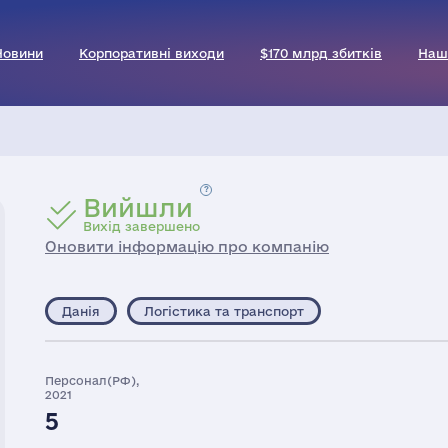
Новини
Корпоративні виходи
$170 млрд збитків
Наш
Вийшли
Вихід завершено
Оновити інформацію про компанію
Данія
Логістика та транспорт
Персонал(РФ),
2021
5