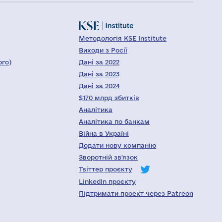
Методологія KSE Institute
Виходи з Росії
ого)
Дані за 2022
Дані за 2023
Дані за 2024
$170 млрд збитків
Аналітика
Аналітика по банкам
Війна в Україні
Додати нову компанію
Зворотній зв'язок
Твіттер проєкту
LinkedIn проєкту
Підтримати проект через Patreon