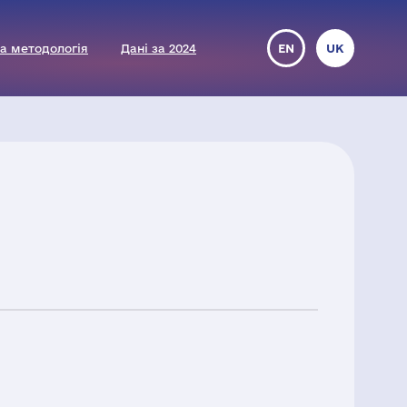
а методологія
Дані за 2024
EN
UK