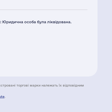
23: Юридична особа була ліквідована.
еєстровані торгові марки належать їх відповідним
ute
.