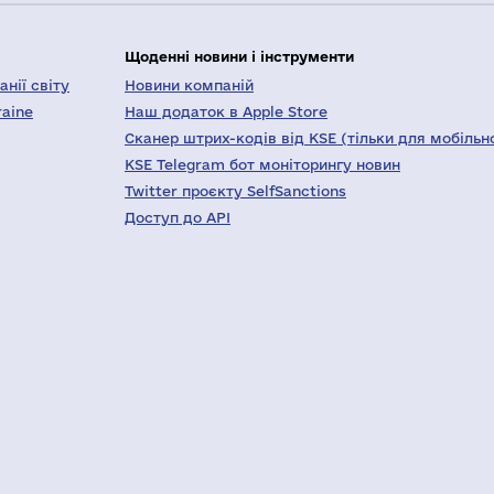
Щоденні новини і інструменти
нії світу
Новини компаній
raine
Наш додаток в Apple Store
Сканер штрих-кодів від KSE (тільки для мобільн
KSE Telegram бот моніторингу новин
Twitter проєкту SelfSanctions
Доступ до API