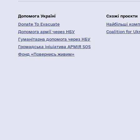
Допомога Україні
Схожі проєкти
Donate To Evacuate
Найбільші компа
Допомога армії через НБУ
Coalition for Uk
Гуманітарна допомога через НБУ
Громадська ініціатива АРМІЯ SOS
Фонд «Повернись живим»