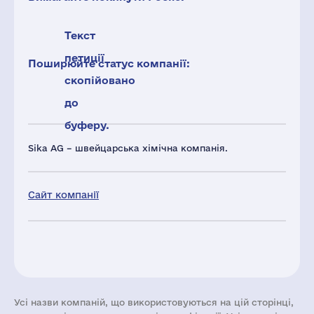
Текст
петиції
Поширюйте статус компанії:
скопійовано
до
буферу.
Sika AG – швейцарська хімічна компанія.
Сайт компанії
Усі назви компаній, що використовуються на цій сторінці,