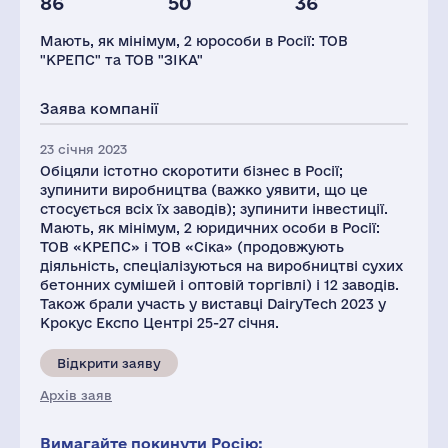
86
50
36
Глоб.виручка,
Заводів
Персонал(РФ),
млн.дол.
2021
Мають, як мінімум, 2 юрособи в Росії: ТОВ
9644
12
369
"КРЕПС" та ТОВ "ЗІКА"
Податки(РФ),
млн.дол.
Заява компанії
7
23 січня 2023
Обіцяли істотно скоротити бізнес в Росії;
зупинити виробництва (важко уявити, що це
стосується всіх їх заводів); зупинити інвестиції.
Мають, як мінімум, 2 юридичних особи в Росії:
ТОВ «КРЕПС» і ТОВ «Сіка» (продовжують
діяльність, спеціалізуються на виробництві сухих
бетонних сумішей і оптовій торгівлі) і 12 заводів.
Також брали участь у виставці DairyTech 2023 у
Крокус Експо Центрі 25-27 січня.
Відкрити заяву
Архів заяв
Вимагайте покинути Росію: