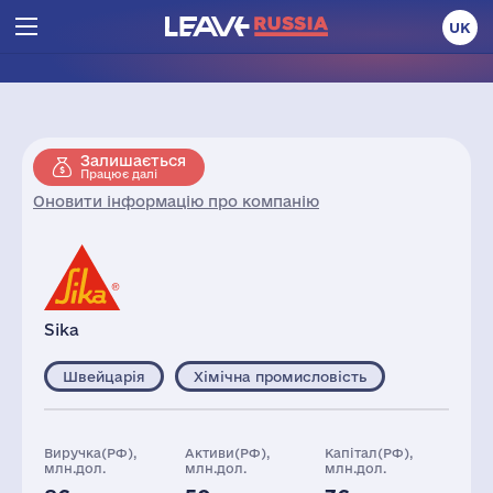
UK
Залишається
Працює далі
Оновити інформацію про компанію
Sika
Швейцарія
Хімічна промисловість
Виручка(РФ),
Активи(РФ),
Капітал(РФ),
млн.дол.
млн.дол.
млн.дол.