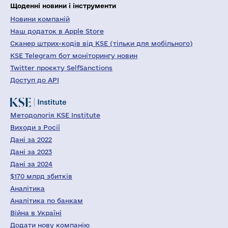
Щоденні новини і інструменти
Новини компаній
Наш додаток в Apple Store
Сканер штрих-кодів від KSE (тільки для мобільного)
KSE Telegram бот моніторингу новин
Twitter проєкту SelfSanctions
Доступ до API
Методологія KSE Institute
Виходи з Росії
Дані за 2022
Дані за 2023
Дані за 2024
$170 млрд збитків
Аналітика
Аналітика по банкам
Війна в Україні
Додати нову компанію