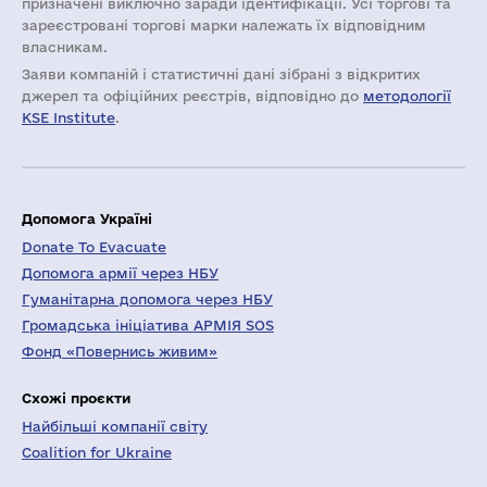
призначені виключно заради ідентифікації. Усі торгові та
зареєстровані торгові марки належать їх відповідним
власникам.
Заяви компаній i статистичні дані зібрані з відкритих
джерел та офіційних реєстрів, відповідно до
методології
KSE Institute
.
Допомога Україні
Donate To Evacuate
Допомога армії через НБУ
Гуманітарна допомога через НБУ
Громадська ініціатива АРМІЯ SOS
Фонд «Повернись живим»
Схожі проєкти
Найбільші компанії світу
Coalition for Ukraine