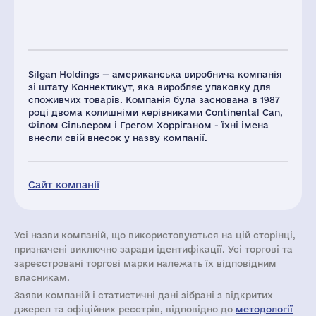
Silgan Holdings — американська виробнича компанія
зі штату Коннектикут, яка виробляє упаковку для
споживчих товарів. Компанія була заснована в 1987
році двома колишніми керівниками Continental Can,
Філом Сільвером і Грегом Хорріганом - їхні імена
внесли свій внесок у назву компанії.
Сайт компанії
Усі назви компаній, що використовуються на цій сторінці,
призначені виключно заради ідентифікації. Усі торгові та
зареєстровані торгові марки належать їх відповідним
власникам.
Заяви компаній i статистичні дані зібрані з відкритих
джерел та офіційних реєстрів, відповідно до
методології