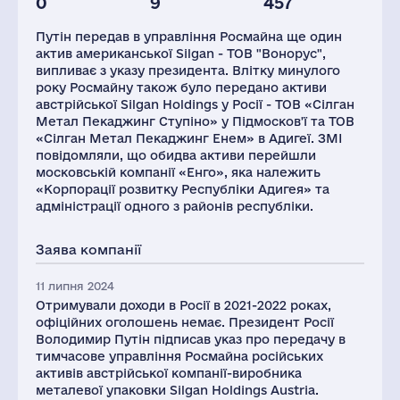
0
9
457
Податки(РФ),
Глоб.виручка,
млн.дол.
млн.дол.
Путін передав в управління Росмайна ще один
1
5988
актив американської Silgan - ТОВ "Вонорус",
випливає з указу президента. Влітку минулого
року Росмайну також було передано активи
австрійської Silgan Holdings у Росії - ТОВ «Сілган
Метал Пекаджинг Ступіно» у Підмосков'ї та ТОВ
«Сілган Метал Пекаджинг Енем» в Адигеї. ЗМІ
повідомляли, що обидва активи перейшли
московській компанії «Енго», яка належить
«Корпорації розвитку Республіки Адигея» та
адміністрації одного з районів республіки.
Заява компанії
11 липня 2024
Отримували доходи в Росії в 2021-2022 роках,
офіційних оголошень немає. Президент Росії
Володимир Путін підписав указ про передачу в
тимчасове управління Росмайна російських
активів австрійської компанії-виробника
металевої упаковки Silgan Holdings Austria.