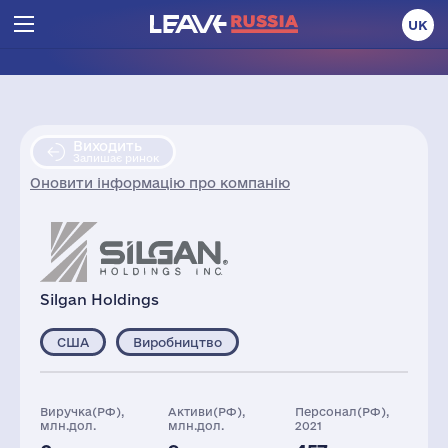
UK
Виходить
Залишає ринок
Оновити інформацію про компанію
Silgan Holdings
США
Виробництво
Виручка(РФ),
Активи(РФ),
Персонал(РФ),
млн.дол.
млн.дол.
2021