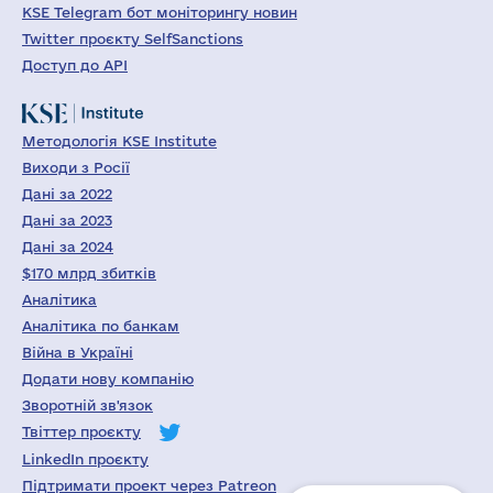
KSE Telegram бот моніторингу новин
Twitter проєкту SelfSanctions
Доступ до API
Методологія KSE Institute
Виходи з Росії
Дані за 2022
Дані за 2023
Дані за 2024
$170 млрд збитків
Аналітика
Аналітика по банкам
Війна в Україні
Додати нову компанію
Зворотній зв'язок
Твіттер проєкту
LinkedIn проєкту
Підтримати проект через Patreon