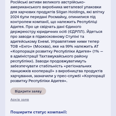
Російські активи великого австрійсько-
американського виробника металевої упаковки
для харчових продуктів Silgan Holdings, які влітку
2024 були передані Росмайну, опинилися під
контролем компанії, що належить Республіці
Адигея. Про це свідчать дані Єдиного
держреєстру юридичних осіб (ЄДРЛЛ). Йдеться
про заводи в підмосковному Ступіні та
адигейському Енемі. Управлятиме ними тепер
ТОВ «Енго» ​​(Москва), яке на 99% належить АТ
«Корпорація розвитку Республіки Адигея» (1% —
в адміністрації Тахтамукайського району
республіки). Заводи продовжуватимуть
забезпечувати стабільність «регіональних
ланцюжків кооперації» з виробництва продуктів
харчування, зазначили у прес-службі «Корпорації
розвитку Республіки Адигея».
Відкрити заяву
Архів заяв
Поширити статус компанії: