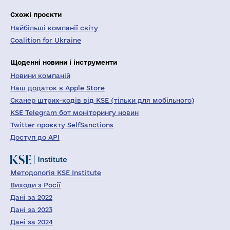
Схожі проєкти
Найбільші компанії світу
Coalition for Ukraine
Щоденні новини і інструменти
Новини компаній
Наш додаток в Apple Store
Сканер штрих-кодів від KSE (тільки для мобільного)
KSE Telegram бот моніторингу новин
Twitter проєкту SelfSanctions
Доступ до API
Методологія KSE Institute
Виходи з Росії
Дані за 2022
Дані за 2023
Дані за 2024