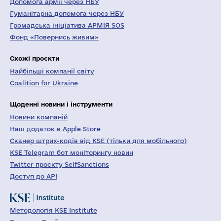
Допомога армії через НБУ
Гуманітарна допомога через НБУ
Громадська ініціатива АРМІЯ SOS
Фонд «Повернись живим»
Схожі проєкти
Найбільші компанії світу
Coalition for Ukraine
Щоденні новини і інструменти
Новини компаній
Наш додаток в Apple Store
Сканер штрих-кодів від KSE (тільки для мобільного)
KSE Telegram бот моніторингу новин
Twitter проєкту SelfSanctions
Доступ до API
Методологія KSE Institute