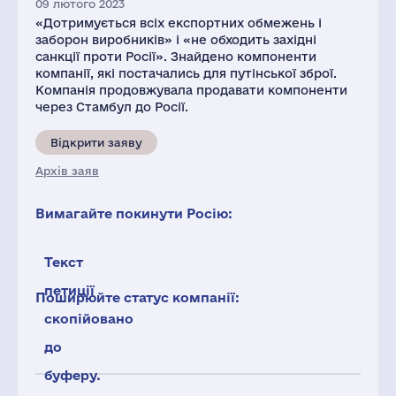
09 лютого 2023
«Дотримується всіх експортних обмежень і
заборон виробників» і «не обходить західні
санкції проти Росії». Знайдено компоненти
компанії, які постачались для путінської зброї.
Компанія продовжувала продавати компоненти
через Стамбул до Росії.
Відкрити заяву
Архів заяв
Вимагайте покинути Росію:
Текст
петиції
Поширюйте статус компанії:
скопійовано
до
буферу.