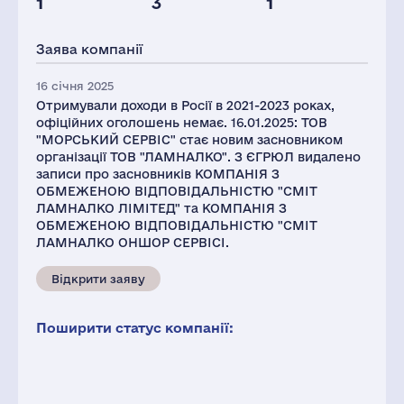
1
3
1
Персонал(РФ),
Податки(РФ),
2021
млн.дол.
Заява компанії
92
4
16 січня 2025
Отримували доходи в Росії в 2021-2023 роках,
офіційних оголошень немає. 16.01.2025: ТОВ
"МОРСЬКИЙ СЕРВІС" стає новим засновником
організації ТОВ "ЛАМНАЛКО". З ЄГРЮЛ видалено
записи про засновників КОМПАНІЯ З
ОБМЕЖЕНОЮ ВІДПОВІДАЛЬНІСТЮ "CМІТ
ЛАМНАЛКО ЛІМІТЕД" та КОМПАНІЯ З
ОБМЕЖЕНОЮ ВІДПОВІДАЛЬНІСТЮ "CМІТ
ЛАМНАЛКО ОНШОР СЕРВІСІ.
Відкрити заяву
Поширити статус компанії: