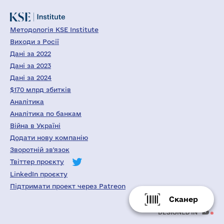
Методологія KSE Institute
Виходи з Росії
Дані за 2022
Дані за 2023
Дані за 2024
$170 млрд збитків
Аналітика
Аналітика по банкам
Війна в Україні
Додати нову компанію
Зворотній зв'язок
Твіттер проєкту
LinkedIn проєкту
Підтримати проект через Patreon
Сканер