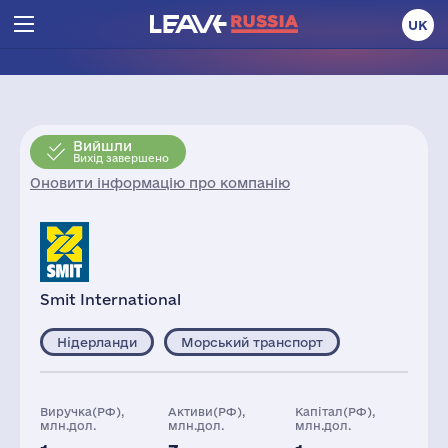
UK
Вийшли
Вихід завершено
Оновити інформацію про компанію
Smit International
Нідерланди
Морський транспорт
Виручка(РФ),
Активи(РФ),
Капітал(РФ),
млн.дол.
млн.дол.
млн.дол.