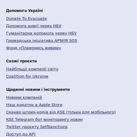
Допомога Україні
Donate To Evacuate
Допомога армії через НБУ
Гуманітарна допомога через НБУ
Громадська ініціатива АРМІЯ SOS
Фонд «Повернись живим»
Схожі проєкти
Найбільші компанії світу
Coalition for Ukraine
Щоденні новини і інструменти
Новини компаній
Наш додаток в Apple Store
Сканер штрих-кодів від KSE (тільки для мобільного)
KSE Telegram бот моніторингу новин
Twitter проєкту SelfSanctions
Доступ до API