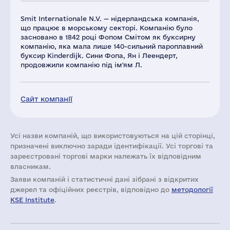
Smit Internationale N.V. — нідерландська компанія,
що працює в морському секторі. Компанію було
засновано в 1842 році Фопом Смітом як буксирну
компанію, яка мала лише 140-сильний пароплавний
буксир Kinderdijk. Сини Фопа, Ян і Леендерт,
продовжили компанію під ім'ям Л.
Сайт компанії
Усі назви компаній, що використовуються на цій сторінці,
призначені виключно заради ідентифікації. Усі торгові та
зареєстровані торгові марки належать їх відповідним
власникам.
Заяви компаній i статистичні дані зібрані з відкритих
джерел та офіційних реєстрів, відповідно до
методології
KSE Institute
.