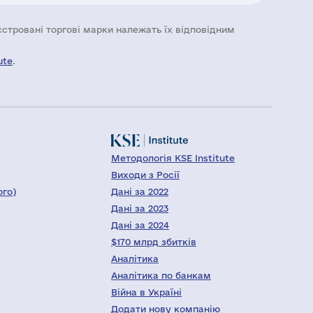
еєстровані торгові марки належать їх відповідним
ute
.
Методологія KSE Institute
Виходи з Росії
ого)
Дані за 2022
Дані за 2023
Дані за 2024
$170 млрд збитків
Аналітика
Аналітика по банкам
Війна в Україні
Додати нову компанію