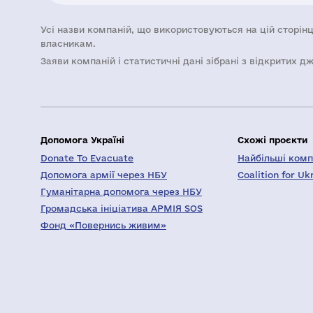
Усі назви компаній, що використовуються на цій сторінц
власникам.
Заяви компаній i статистичні дані зібрані з відкритих д
Допомога Україні
Схожі проєкти
Donate To Evacuate
Найбільші компа
Допомога армії через НБУ
Coalition for Uk
Гуманітарна допомога через НБУ
Громадська ініціатива АРМІЯ SOS
Фонд «Повернись живим»