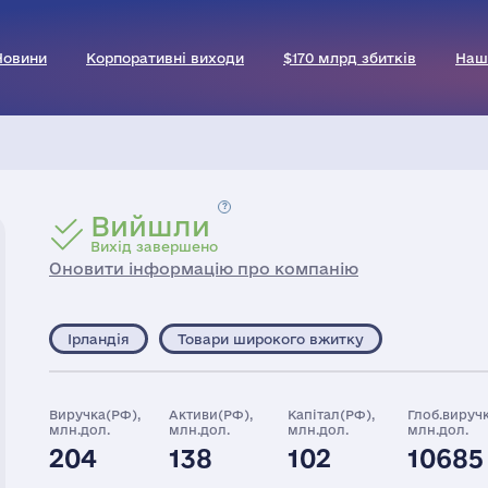
Новини
Корпоративні виходи
$170 млрд збитків
Наш
Вийшли
Вихід завершено
Оновити інформацію про компанію
Ірландія
Товари широкого вжитку
Виручка(РФ),
Активи(РФ),
Капітал(РФ),
Глоб.виручк
млн.дол.
млн.дол.
млн.дол.
млн.дол.
204
138
102
10685