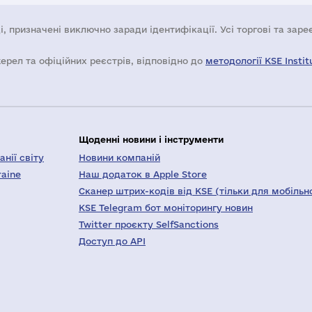
і, призначені виключно заради ідентифікації. Усі торгові та зар
жерел та офіційних реєстрів, відповідно до
методології KSE Instit
Щоденні новини і інструменти
нії світу
Новини компаній
raine
Наш додаток в Apple Store
Сканер штрих-кодів від KSE (тільки для мобільн
KSE Telegram бот моніторингу новин
Twitter проєкту SelfSanctions
Доступ до API