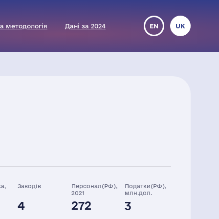
а методологія
Дані за 2024
EN
UK
а,
Заводів
Персонал(РФ),
Податки(РФ),
2021
млн.дол.
4
272
3