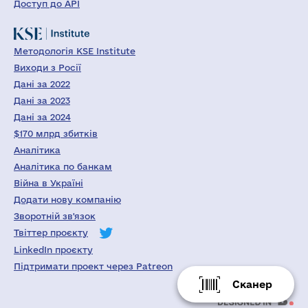
Доступ до API
Методологія KSE Institute
Виходи з Росії
Дані за 2022
Дані за 2023
Дані за 2024
$170 млрд збитків
Аналітика
Аналітика по банкам
Війна в Україні
Додати нову компанію
Зворотній зв'язок
Твіттер проєкту
LinkedIn проєкту
Підтримати проект через Patreon
Сканер