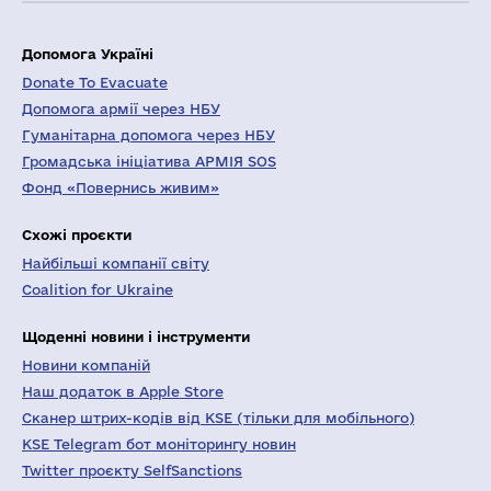
Допомога Україні
Donate To Evacuate
Допомога армії через НБУ
Гуманітарна допомога через НБУ
Громадська ініціатива АРМІЯ SOS
Фонд «Повернись живим»
Схожі проєкти
Найбільші компанії світу
Coalition for Ukraine
Щоденні новини і інструменти
Новини компаній
Наш додаток в Apple Store
Сканер штрих-кодів від KSE (тільки для мобільного)
KSE Telegram бот моніторингу новин
Twitter проєкту SelfSanctions