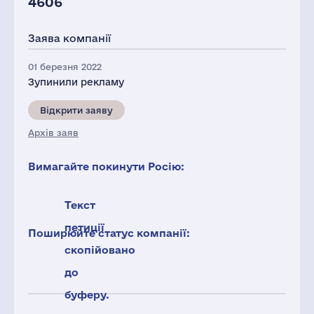
4606
Заява компанії
01 березня 2022
Зупинили рекламу
Відкрити заяву
Архів заяв
Вимагайте покинути Росію:
Текст
петиції
Поширюйте статус компанії:
скопійовано
до
буферу.