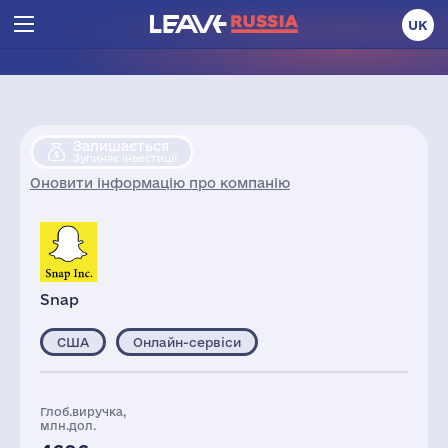
UK
Залишається
Зупиняє інвестиції
Оновити інформацію про компанію
Snap
США
Онлайн-сервіси
Глоб.виручка,
млн.дол.