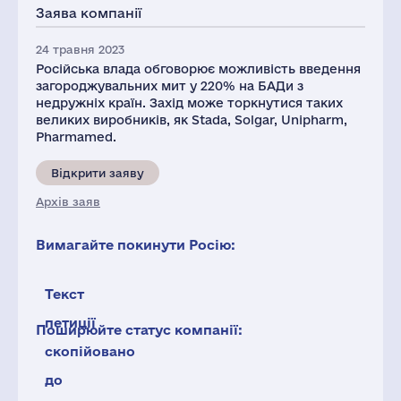
Заява компанії
24 травня 2023
Російська влада обговорює можливість введення
загороджувальних мит у 220% на БАДи з
недружніх країн. Захід може торкнутися таких
великих виробників, як Stada, Solgar, Unipharm,
Pharmamed.
Відкрити заяву
Архів заяв
Вимагайте покинути Росію:
Текст
петиції
Поширюйте статус компанії:
скопійовано
до