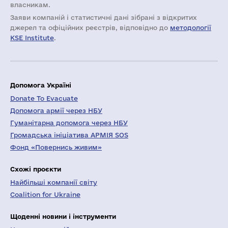
власникам.
Заяви компаній i статистичні дані зібрані з відкритих
джерел та офіційних реєстрів, відповідно до
методології
KSE Institute
.
Допомога Україні
Donate To Evacuate
Допомога армії через НБУ
Гуманітарна допомога через НБУ
Громадська ініціатива АРМІЯ SOS
Фонд «Повернись живим»
Схожі проєкти
Найбільші компанії світу
Coalition for Ukraine
Щоденні новини і інструменти