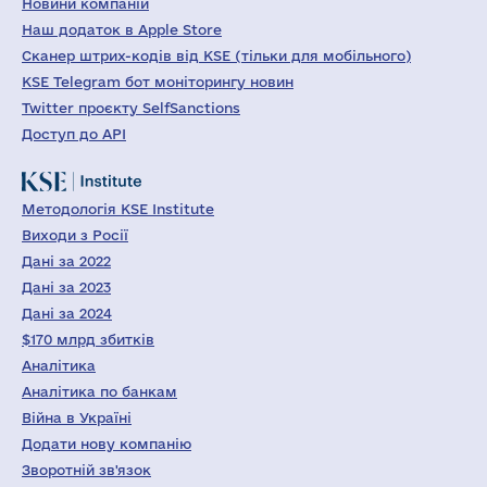
Новини компаній
Наш додаток в Apple Store
Сканер штрих-кодів від KSE (тільки для мобільного)
KSE Telegram бот моніторингу новин
Twitter проєкту SelfSanctions
Доступ до API
Методологія KSE Institute
Виходи з Росії
Дані за 2022
Дані за 2023
Дані за 2024
$170 млрд збитків
Аналітика
Аналітика по банкам
Війна в Україні
Додати нову компанію
Зворотній зв'язок