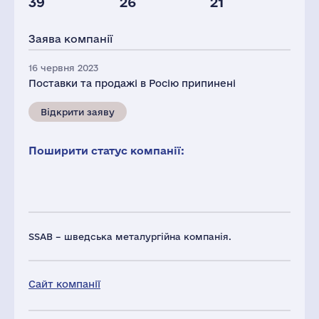
39
26
21
Глоб.виручка,
Персонал(РФ),
Податки(РФ),
млн.дол.
2021
млн.дол.
Заява компанії
9499
164
2
16 червня 2023
Поставки та продажі в Росію припинені
Відкрити заяву
Поширити статус компанії:
SSAB – шведська металургійна компанія.
Сайт компанії