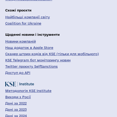
Схожі проєкти
Найбільші компанії світу
Coalition for Ukraine
Щоденні новини і інструменти
Новини компаній
Наш додаток в Apple Store
Сканер штрих-кодів від KSE (тільки для мобільного)
KSE Telegram бот моніторингу новин
Twitter проєкту SelfSanctions
Доступ до API
Методологія KSE Institute
Виходи з Росії
Дані за 2022
Дані за 2023
Дані за 2024