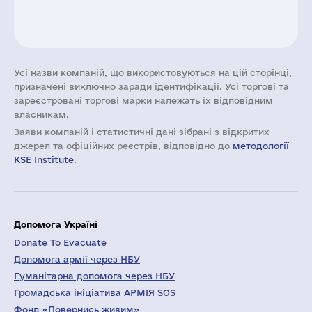
Усі назви компаній, що використовуються на цій сторінці,
призначені виключно заради ідентифікації. Усі торгові та
зареєстровані торгові марки належать їх відповідним
власникам.
Заяви компаній i статистичні дані зібрані з відкритих
джерел та офіційних реєстрів, відповідно до
методології
KSE Institute
.
Допомога Україні
Donate To Evacuate
Допомога армії через НБУ
Гуманітарна допомога через НБУ
Громадська ініціатива АРМІЯ SOS
Фонд «Повернись живим»