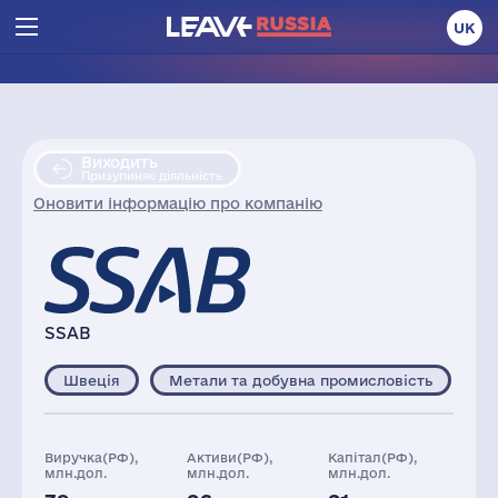
UK
Виходить
Призупиняє діяльність
Оновити інформацію про компанію
SSAB
Швеція
Метали та добувна промисловість
Виручка(РФ),
Активи(РФ),
Капітал(РФ),
млн.дол.
млн.дол.
млн.дол.