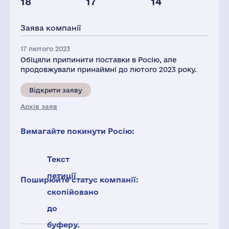
18
17
14
Глоб.виручка,
Персонал(РФ),
Податки(РФ),
млн.дол.
2021
млн.дол.
Заява компанії
4843
33
1
17 лютого 2023
Обіцяли припинити поставки в Росію, але
продовжували принаймні до лютого 2023 року.
Відкрити заяву
Архів заяв
Вимагайте покинути Росію:
Текст
петиції
Поширюйте статус компанії:
скопійовано
до
буферу.