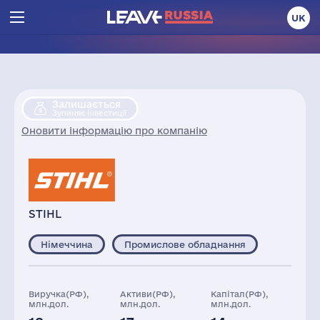
UK
Залишається
Зупиняє інвестиції
Оновити інформацію про компанію
STIHL
Німеччина
Промислове обладнання
Виручка(РФ),
Активи(РФ),
Капітал(РФ),
млн.дол.
млн.дол.
млн.дол.