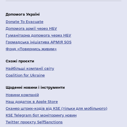
Допомога Україні
Donate To Evacuate
Допомога армії через НБУ
Гуманітарна допомога через НБУ
Громадська ініціатива АРМІЯ SOS
Фонд «Повернись живим»
Схожі проєкти
Найбільші компанії світу
Coalition for Ukraine
Щоденні новини і інструменти
Новини компаній
Наш додаток в Apple Store
Сканер штрих-кодів від KSE (тільки для мобільного)
KSE Telegram бот моніторингу новин
Twitter проєкту SelfSanctions