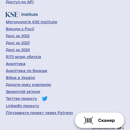
Доступ до API
Методологія KSE Institute
Виходи з Росії
Дані за 2022
Дані за 2023
Дані за 2024
$170 млрд збитків
Аналітика
Аналітика по банкам
Війна в Україні
Додати нову компанію
Зворотній зв'язок
Твіттер проєкту
LinkedIn проєкту
Підтримати проект через Patreon
Сканер