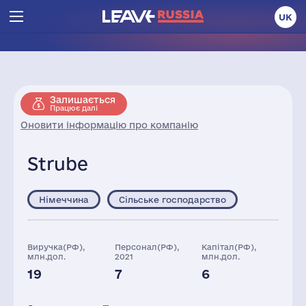
UK
Залишається
Працює далі
Оновити інформацію про компанію
Strube
Німеччина
Сільське господарство
Виручка(РФ),
Персонал(РФ),
Капітал(РФ),
млн.дол.
2021
млн.дол.
19
7
6
Активи(РФ),
млн.дол.