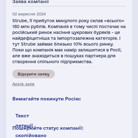
Заява компанії
18
02 вересня 2024
Strube, її прибуток минулого року склав «всього»
180 млн рублів. Компанія в тому числі постачає на
російський ринок насіння цукрових буряків - це
найдефіцитніша та імпортозалежна категорія. І
тут Strube займає близько 10% всього ринку.
Поки що компанія має намір залишитися в Росії,
але вже знаходиться в пошуках партнера для
створення спільного підприємства.
Відкрити заяву
Архів заяв
Вимагайте покинути Росію:
Текст
петиції
Поширюйте статус компанії:
скопійовано