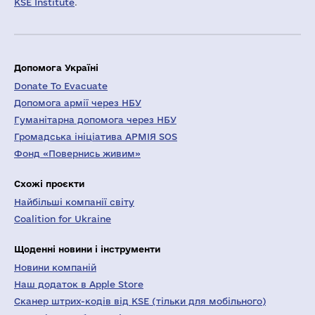
KSE Institute
.
Допомога Україні
Donate To Evacuate
Допомога армії через НБУ
Гуманітарна допомога через НБУ
Громадська ініціатива АРМІЯ SOS
Фонд «Повернись живим»
Схожі проєкти
Найбільші компанії світу
Coalition for Ukraine
Щоденні новини і інструменти
Новини компаній
Наш додаток в Apple Store
Сканер штрих-кодів від KSE (тільки для мобільного)