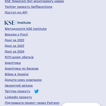
KSE Telegram бот моніторингу новин
Twitter проєкту SelfSanctions
Доступ до API
Методологія KSE Institute
Виходи з Росії
Дані за 2022
Дані за 2023
Дані за 2024
$170 млрд збитків
Аналітика
Аналітика по банкам
Війна в Україні
Додати нову компанію
Зворотній зв'язок
Твіттер проєкту
LinkedIn проєкту
Підтримати проект через Patreon