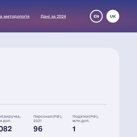
а методологія
Дані за 2024
EN
UK
об.виручка,
Персонал(РФ),
Податки(РФ),
н.дол.
2021
млн.дол.
082
96
1