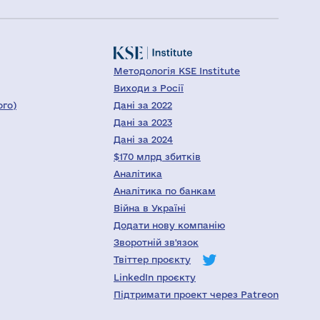
Методологія KSE Institute
Виходи з Росії
ого)
Дані за 2022
Дані за 2023
Дані за 2024
$170 млрд збитків
Аналітика
Аналітика по банкам
Війна в Україні
Додати нову компанію
Зворотній зв'язок
Твіттер проєкту
LinkedIn проєкту
Підтримати проект через Patreon