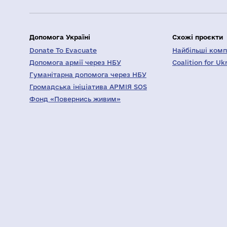
Допомога Україні
Схожі проєкти
Donate To Evacuate
Найбільші компа
Допомога армії через НБУ
Coalition for Uk
Гуманітарна допомога через НБУ
Громадська ініціатива АРМІЯ SOS
Фонд «Повернись живим»