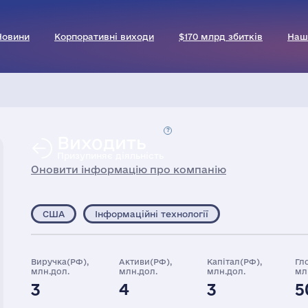
Новини
Корпоративні виходи
$170 млрд збитків
Наш
Виходить
Призупиняє діяльність
Оновити інформацію про компанію
США
Інформаційні технології
Виручка(РФ),
Активи(РФ),
Капітал(РФ),
Гл
млн.дол.
млн.дол.
млн.дол.
мл
3
4
3
5