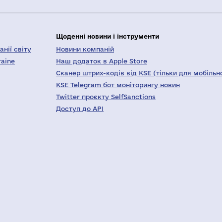
Щоденні новини і інструменти
нії світу
Новини компаній
raine
Наш додаток в Apple Store
Сканер штрих-кодів від KSE (тільки для мобільн
KSE Telegram бот моніторингу новин
Twitter проєкту SelfSanctions
Доступ до API