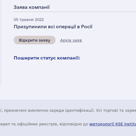
Заява компанії
05 травня 2022
Призупинили всі операції в Росії
Відкрити заяву
Архів заяв
Поширити статус компанії:
і, призначені виключно заради ідентифікації. Усі торгові та зар
жерел та офіційних реєстрів, відповідно до
методології KSE Instit