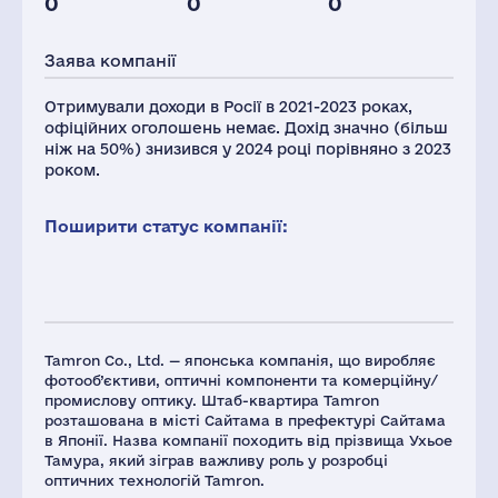
0
0
0
Персонал(РФ),
2021
Заява компанії
45
Отримували доходи в Росії в 2021-2023 роках,
офіційних оголошень немає. Дохід значно (більш
ніж на 50%) знизився у 2024 році порівняно з 2023
роком.
Поширити статус компанії:
Tamron Co., Ltd. — японська компанія, що виробляє
фотооб’єктиви, оптичні компоненти та комерційну/
промислову оптику. Штаб-квартира Tamron
розташована в місті Сайтама в префектурі Сайтама
в Японії. Назва компанії походить від прізвища Ухьое
Тамура, який зіграв важливу роль у розробці
оптичних технологій Tamron.