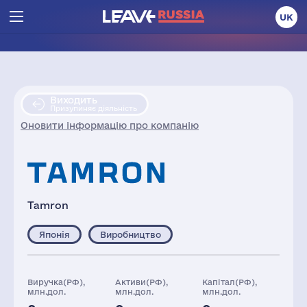
UK
Виходить
Призупиняє діяльність
Оновити інформацію про компанію
Tamron
Японія
Виробництво
Виручка(РФ),
Активи(РФ),
Капітал(РФ),
млн.дол.
млн.дол.
млн.дол.