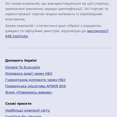
Усі назви компаній, що використовуються на цій сторінці,
призначені виключно заради ідентифікації. Усі торгові та
зареєстровані торгові марки належать їх відповідним
власникам.
Заяви компаній i статистичні дані зібрані з відкритих
джерел та офіційних реєстрів, відповідно до
методології
KSE Institute
.
Допомога Україні
Donate To Evacuate
Допомога армії через НБУ
Гуманітарна допомога через НБУ
Громадська ініціатива АРМІЯ SOS
Фонд «Повернись живим»
Схожі проєкти
Найбільші компанії світу
Coalition for Ukraine