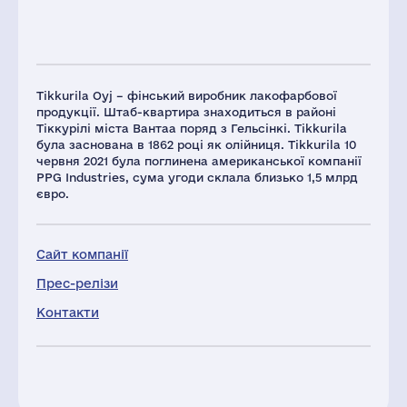
Tikkurila Oyj – фінський виробник лакофарбової
продукції. Штаб-квартира знаходиться в районі
Тіккурілі міста Вантаа поряд з Гельсінкі. Tikkurila
була заснована в 1862 році як олійниця. Tikkurila 10
червня 2021 була поглинена американської компанії
PPG Industries, сума угоди склала близько 1,5 млрд
євро.
Сайт компанії
Прес-релізи
Контакти