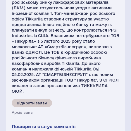
російському ринку лакофарбових матеріалів
(ЛКМ) може готуватись нова угода з активами
іноземної компанії. Топ-менеджери російського
офісу Tikkurila створили структуру за участю
представника інвестиційного банку та можуть
планувати викуп бізнесу, що контролюється PPG
Industries із США. Власником петербурзького ТОВ
«Тіккуріла» з 5 лютого 2025 року стало
московське АТ «Смартбізнесгруп», випливає з
даних ЄДРЮЛ. Це ТОВ є юридичною особою
російського бізнесу фінського виробника
лакофарбових виробів Tikkurila. До цього
компанія належала фінській Tikkurila Oyj.
05.02.2025: АТ "СМАРТБІЗНЕСГРУП" стає новим
засновником організації ТОВ "Тіккуріла". З ЄГРЮЛ
видалено запис про засновника ТИККУРИЛА
ОЮЙ.
Відкрити заяву
Архів заяв
Поширити статус компанії: