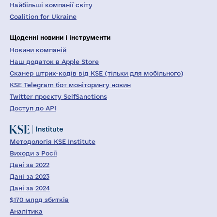
Найбільші компанії світу
Coalition for Ukraine
Щоденні новини і інструменти
Новини компаній
Наш додаток в Apple Store
Сканер штрих-кодів від KSE (тільки для мобільного)
KSE Telegram бот моніторингу новин
Twitter проєкту SelfSanctions
Доступ до API
Методологія KSE Institute
Виходи з Росії
Дані за 2022
Дані за 2023
Дані за 2024
$170 млрд збитків
Аналітика