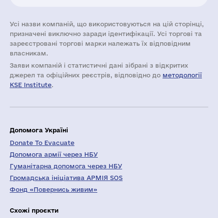
Усі назви компаній, що використовуються на цій сторінці,
призначені виключно заради ідентифікації. Усі торгові та
зареєстровані торгові марки належать їх відповідним
власникам.
Заяви компаній i статистичні дані зібрані з відкритих
джерел та офіційних реєстрів, відповідно до
методології
KSE Institute
.
Допомога Україні
Donate To Evacuate
Допомога армії через НБУ
Гуманітарна допомога через НБУ
Громадська ініціатива АРМІЯ SOS
Фонд «Повернись живим»
Схожі проєкти