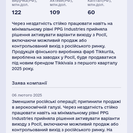
Виручка(РФ),
Активи(РФ),
Капітал(РФ),
млн.дол.
млн.дол.
млн.дол.
122
109
60
Персонал(РФ),
Глоб.виручка,
Заводів
2021
млн.дол.
Через нездатність стійко працювати навіть на
1370
18246
2
мінімальному рівні PPG Industries прийняла
рішення активувати варіанти виходу з Росії,
включаючи можливий продаж або
контрольований вихід з російського ринку.
Продукція фінського виробника фарб Tikkurila,
вироблена на заводах у Росії, буде продаватися
під новим брендом Tikkivala з першого кварталу
2025 року.
Заява компанії
06 лютого 2025
Зменшили російські операції; припинили продажі
в аерокосмічній галузі. Через нездатність стійко
працювати навіть на мінімальному рівні PPG
Industries прийняла рішення активувати варіанти
виходу з Росії, включаючи можливий продаж або
контрольований вихід з російського ринку. На