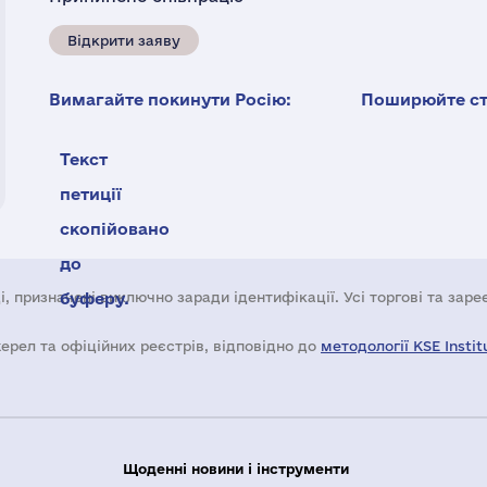
Відкрити заяву
Вимагайте покинути Росію:
Поширюйте ста
Текст
петиції
скопійовано
до
і, призначені виключно заради ідентифікації. Усі торгові та зар
буферу.
жерел та офіційних реєстрів, відповідно до
методології KSE Instit
Щоденні новини і інструменти