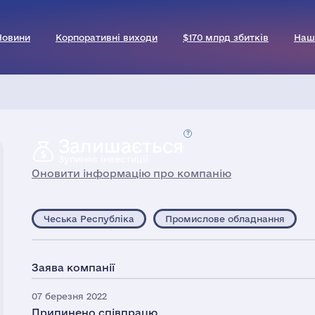
Новини
Корпоративні виходи
$170 млрд збитків
Наш
Залишається
Зупиняє інвестиції
Оновити інформацію про компанію
Чеська Республіка
Промислове обладнання
Заява компанії
07 березня 2022
Припинено співпрацю