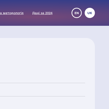
а методологія
Дані за 2024
EN
UK