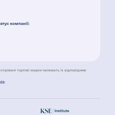
тус компанії:
еєстровані торгові марки належать їх відповідним
ute
.