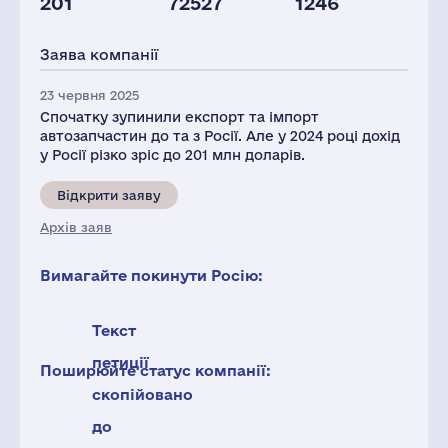
201
72527
1246
Капітал(РФ),
Активи(РФ),
млн.дол.
млн.дол.
Заява компанії
3
28
23 червня 2025
Спочатку зупинили експорт та імпорт
автозапчастин до та з Росії. Але у 2024 році дохід
у Росії різко зріс до 201 млн доларів.
Відкрити заяву
Архів заяв
Вимагайте покинути Росію:
Текст
петиції
Поширюйте статус компанії:
скопійовано
до