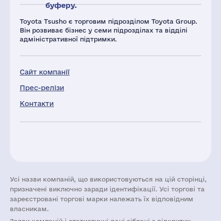
буферу.
Toyota Tsusho є торговим підрозділом Toyota Group.
Він розвиває бізнес у семи підрозділах та відділі
адміністративної підтримки.
Сайт компанії
Прес-релізи
Контакти
Усі назви компаній, що використовуються на цій сторінці,
призначені виключно заради ідентифікації. Усі торгові та
зареєстровані торгові марки належать їх відповідним
власникам.