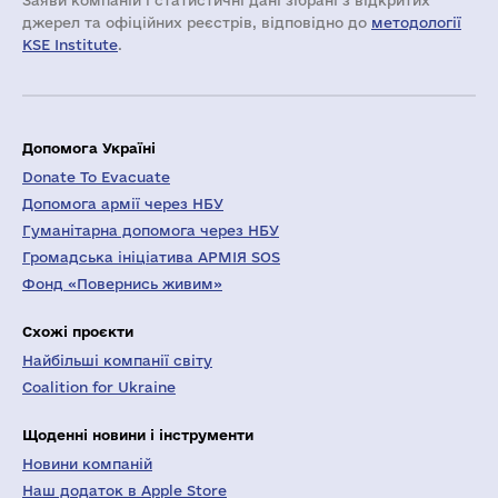
Заяви компаній i статистичні дані зібрані з відкритих
джерел та офіційних реєстрів, відповідно до
методології
KSE Institute
.
Допомога Україні
Donate To Evacuate
Допомога армії через НБУ
Гуманітарна допомога через НБУ
Громадська ініціатива АРМІЯ SOS
Фонд «Повернись живим»
Схожі проєкти
Найбільші компанії світу
Coalition for Ukraine
Щоденні новини і інструменти
Новини компаній
Наш додаток в Apple Store