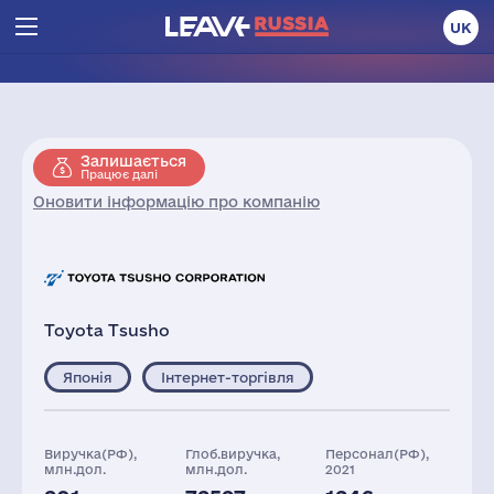
UK
Залишається
Працює далі
Оновити інформацію про компанію
Toyota Tsusho
Японія
Інтернет-торгівля
Виручка(РФ),
Глоб.виручка,
Персонал(РФ),
млн.дол.
млн.дол.
2021