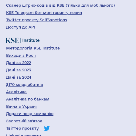
Сканер штрих-кодів від KSE (тільки для мобільного)
KSE Telegram бот моніторингу новин
Twitter проєкту SelfSanctions
Доступ до API
Методологія KSE Institute
Виходи з Росії
Дані за 2022
Дані за 2023
Дані за 2024
$170 млрд збитків
Аналітика
Аналітика по банкам
Війна в Україні
Додати нову компанію
Зворотній зв'язок
Твіттер проєкту
LinkedIn проєкту