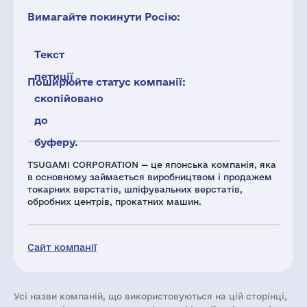
Вимагайте покинути Росію:
Текст
петиції
Поширюйте статус компанії:
скопійовано
до
буферу.
TSUGAMI CORPORATION — це японська компанія, яка
в основному займається виробництвом і продажем
токарних верстатів, шліфувальних верстатів,
обробних центрів, прокатних машин.
Сайт компанії
Усі назви компаній, що використовуються на цій сторінці,