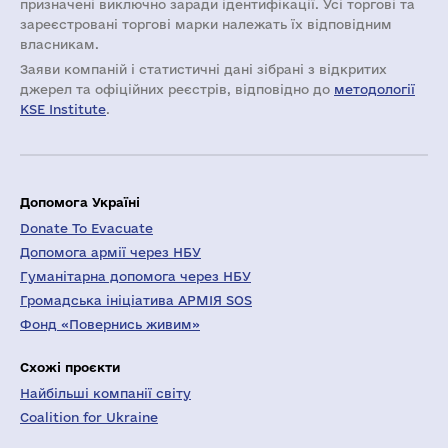
призначені виключно заради ідентифікації. Усі торгові та
зареєстровані торгові марки належать їх відповідним
власникам.
Заяви компаній i статистичні дані зібрані з відкритих
джерел та офіційних реєстрів, відповідно до
методології
KSE Institute
.
Допомога Україні
Donate To Evacuate
Допомога армії через НБУ
Гуманітарна допомога через НБУ
Громадська ініціатива АРМІЯ SOS
Фонд «Повернись живим»
Схожі проєкти
Найбільші компанії світу
Coalition for Ukraine