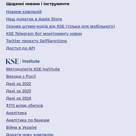
Щоденні новини і інструменти
Новини компаній
Наш додаток в Apple Store
Сканер штрих-кодів від KSE (тільки для мобільного)
KSE Telegram бот моніторингу новин
Twitter проєкту SelfSanctions
Доступ до API
Методологія KSE Institute
Виходи з Росії
Дані за 2022
Дані за 2023
Дані за 2024
$170 млрд збитків
Аналітика
Аналітика по банкам
Війна в Україні
Додати нову компанію