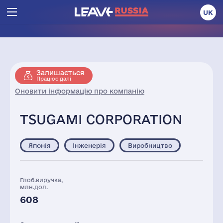
UK
Залишається
Працює далі
Оновити інформацію про компанію
TSUGAMI CORPORATION
Японія
Інженерія
Виробництво
Глоб.виручка,
млн.дол.
608