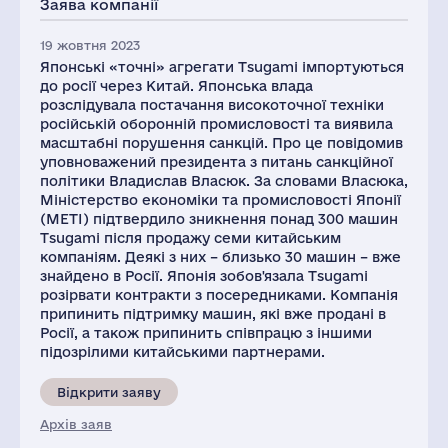
Заява компанії
19 жовтня 2023
Японські «точні» агрегати Tsugami імпортуються
до росії через Китай. Японська влада
розслідувала постачання високоточної техніки
російській оборонній промисловості та виявила
масштабні порушення санкцій. Про це повідомив
уповноважений президента з питань санкційної
політики Владислав Власюк. За словами Власюка,
Міністерство економіки та промисловості Японії
(METI) підтвердило зникнення понад 300 машин
Tsugami після продажу семи китайським
компаніям. Деякі з них – близько 30 машин – вже
знайдено в Росії. Японія зобов'язала Tsugami
розірвати контракти з посередниками. Компанія
припинить підтримку машин, які вже продані в
Росії, а також припинить співпрацю з іншими
підозрілими китайськими партнерами.
Відкрити заяву
Архів заяв