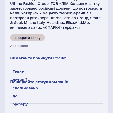
Ultimo Fashion Group. ТОВ «ЛіМ Холдинг» влітку
зареєструвало російські домени, що повторюють
назви чотирьох німецьких fashion-брендів з
портфеля рітейлера Ultimo Fashion Group, Smith
& Soul, Milano Italy, HeartKiss, Elisa.And.Me,
випливає з даних «СПАРК-Інтерфакс».
Відкрити заяву
Архів заяв
Вимагайте покинути Росію:
Текст
петиції
Поширюйте статус компанії:
скопійовано
до
буферу.