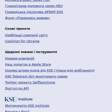
Гуманітарна допомога через НБУ
Громадська ініціатива АРМІЯ SOS
Фонд «Повернись живим»
Схожі проєкти
Найбільші компанії світу
Coalition for Ukraine
Щоденні новини і інструменти
Новини компаній
Наш додаток в Apple Store
Сканер штрих-кодів від KSE (тільки для мобільного)
KSE Telegram бот моніторингу новин
Twitter проєкту SelfSanctions
Доступ до API
Методологія KSE Institute
Виходи з Росії