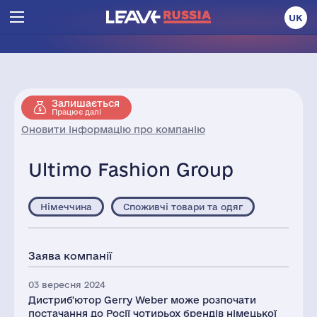
UK
Залишається
Працює далі
Оновити інформацію про компанію
Ultimo Fashion Group
Німеччина
Споживчі товари та одяг
Заява компанії
03 вересня 2024
Дистриб'ютор Gerry Weber може розпочати
постачання до Росії чотирьох брендів німецької