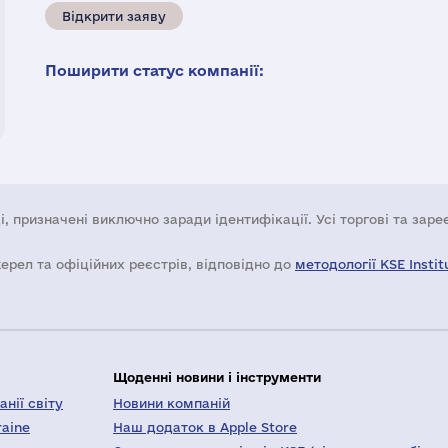
Відкрити заяву
Поширити статус компанії:
і, призначені виключно заради ідентифікації. Усі торгові та зар
жерел та офіційних реєстрів, відповідно до
методології KSE Instit
Щоденні новини і інструменти
нії світу
Новини компаній
raine
Наш додаток в Apple Store