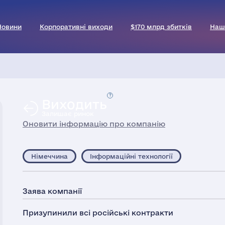
Новини
Корпоративні виходи
$170 млрд збитків
Наш
Виходить
Залишає ринок
Оновити інформацію про компанію
Німеччина
Інформаційні технології
Заява компанії
Призупинили всі російські контракти