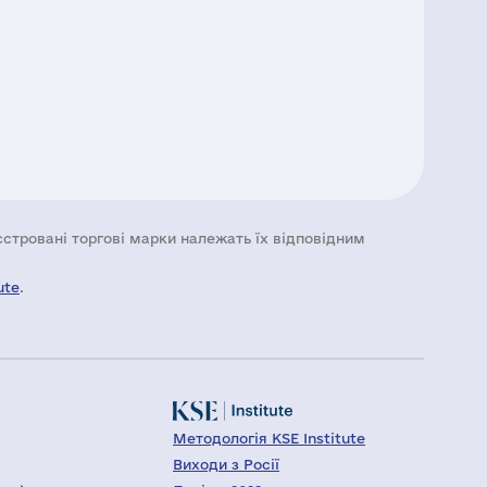
еєстровані торгові марки належать їх відповідним
ute
.
Методологія KSE Institute
Виходи з Росії