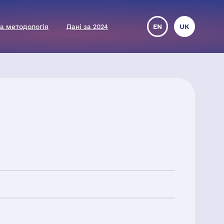
а методологія
Дані за 2024
EN
UK