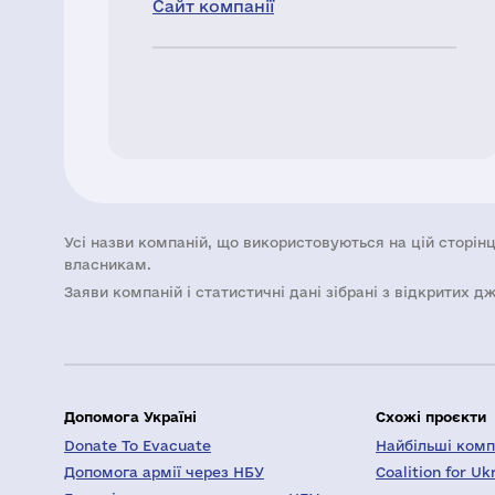
Сайт компанії
Усі назви компаній, що використовуються на цій сторінц
власникам.
Заяви компаній i статистичні дані зібрані з відкритих д
Допомога Україні
Схожі проєкти
Donate To Evacuate
Найбільші компа
Допомога армії через НБУ
Coalition for Uk