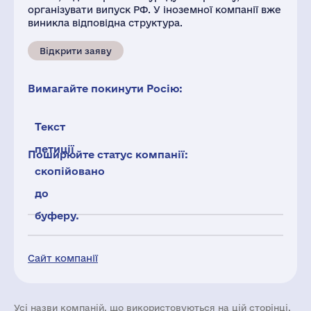
організувати випуск РФ. У іноземної компанії вже
виникла відповідна структура.
Відкрити заяву
Вимагайте покинути Росію:
Текст
петиції
Поширюйте статус компанії:
скопійовано
до
буферу.
Сайт компанії
Усі назви компаній, що використовуються на цій сторінці,