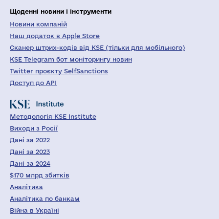
Щоденні новини і інструменти
Новини компаній
Наш додаток в Apple Store
Сканер штрих-кодів від KSE (тільки для мобільного)
KSE Telegram бот моніторингу новин
Twitter проєкту SelfSanctions
Доступ до API
Методологія KSE Institute
Виходи з Росії
Дані за 2022
Дані за 2023
Дані за 2024
$170 млрд збитків
Аналітика
Аналітика по банкам
Війна в Україні