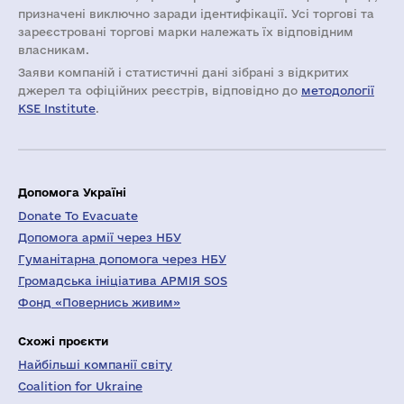
призначені виключно заради ідентифікації. Усі торгові та
зареєстровані торгові марки належать їх відповідним
власникам.
Заяви компаній i статистичні дані зібрані з відкритих
джерел та офіційних реєстрів, відповідно до
методології
KSE Institute
.
Допомога Україні
Donate To Evacuate
Допомога армії через НБУ
Гуманітарна допомога через НБУ
Громадська ініціатива АРМІЯ SOS
Фонд «Повернись живим»
Схожі проєкти
Найбільші компанії світу
Coalition for Ukraine