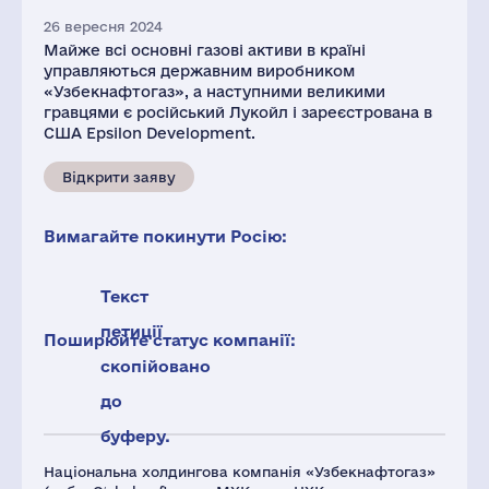
26 вересня 2024
Майже всі основні газові активи в країні
управляються державним виробником
«Узбекнафтогаз», а наступними великими
гравцями є російський Лукойл і зареєстрована в
США Epsilon Development.
Відкрити заяву
Вимагайте покинути Росію:
Текст
петиції
Поширюйте статус компанії:
скопійовано
до
буферу.
Національна холдингова компанія «Узбекнафтогаз»