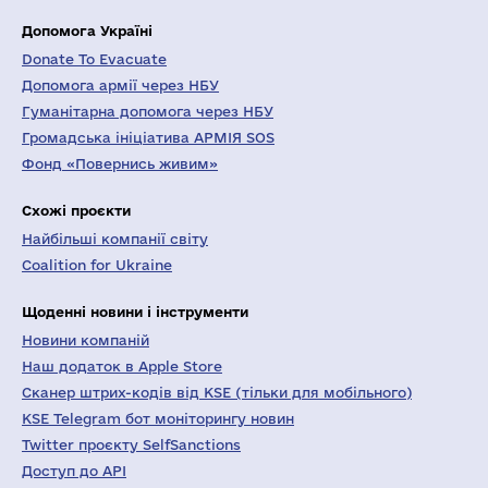
Допомога Україні
Donate To Evacuate
Допомога армії через НБУ
Гуманітарна допомога через НБУ
Громадська ініціатива АРМІЯ SOS
Фонд «Повернись живим»
Схожі проєкти
Найбільші компанії світу
Coalition for Ukraine
Щоденні новини і інструменти
Новини компаній
Наш додаток в Apple Store
Сканер штрих-кодів від KSE (тільки для мобільного)
KSE Telegram бот моніторингу новин
Twitter проєкту SelfSanctions
Доступ до API