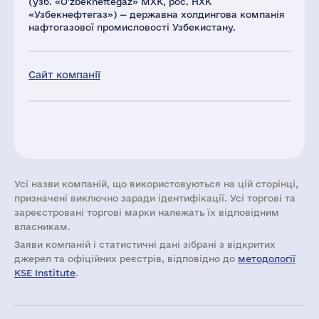
(узб. «Oʻzbekneftegaz» MXK, рос. НХК
«Узбекнефтегаз») — державна холдингова компанія
нафтогазової промисловості Узбекистану.
Сайт компанії
Усі назви компаній, що використовуються на цій сторінці,
призначені виключно заради ідентифікації. Усі торгові та
зареєстровані торгові марки належать їх відповідним
власникам.
Заяви компаній i статистичні дані зібрані з відкритих
джерел та офіційних реєстрів, відповідно до
методології
KSE Institute
.