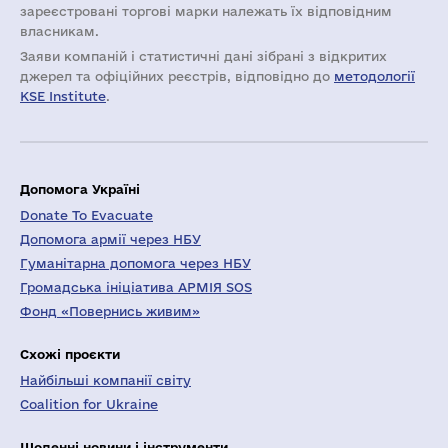
зареєстровані торгові марки належать їх відповідним
власникам.
Заяви компаній i статистичні дані зібрані з відкритих
джерел та офіційних реєстрів, відповідно до
методології
KSE Institute
.
Допомога Україні
Donate To Evacuate
Допомога армії через НБУ
Гуманітарна допомога через НБУ
Громадська ініціатива АРМІЯ SOS
Фонд «Повернись живим»
Схожі проєкти
Найбільші компанії світу
Coalition for Ukraine
Щоденні новини і інструменти