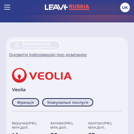
UK
Залишається
Скорочує діяльність
Оновити інформацію про компанію
Veolia
Франція
Комунальні послуги
Виручка(РФ),
Активи(РФ),
Капітал(РФ),
млн.дол.
млн.дол.
млн.дол.