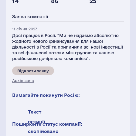
14
86
25
Глоб.виручка,
Персонал(РФ),
Податки(РФ),
млн.дол.
2021
млн.дол.
Заява компанії
30139
251
1
11 січня 2023
Досі працює в Росії. "Ми не надаємо абсолютно
жодного нового фінансування для нашої
діяльності в Росії та припинили всі нові інвестиції
та всі фінансові потоки між групою та нашою
російською дочірньою компанією".
Відкрити заяву
Архів заяв
Вимагайте покинути Росію:
Текст
петиції
Поширюйте статус компанії:
скопійовано