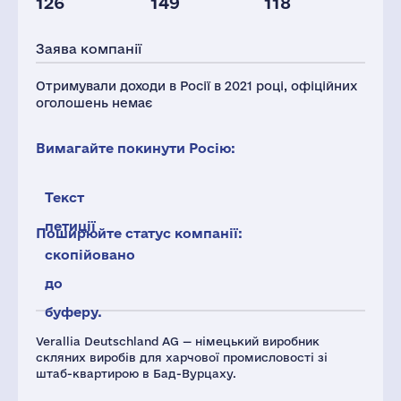
126
149
118
Персонал(РФ),
Податки(РФ),
2021
млн.дол.
Заява компанії
916
12
Отримували доходи в Росії в 2021 році, офіційних
оголошень немає
Вимагайте покинути Росію:
Текст
петиції
Поширюйте статус компанії:
скопійовано
до
буферу.
Verallia Deutschland AG — німецький виробник
скляних виробів для харчової промисловості зі
штаб-квартирою в Бад-Вурцаху.