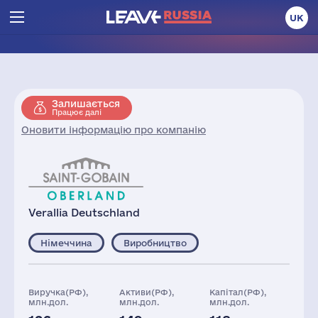
UK
Залишається
Працює далі
Оновити інформацію про компанію
Verallia Deutschland
Німеччина
Виробництво
Виручка(РФ),
Активи(РФ),
Капітал(РФ),
млн.дол.
млн.дол.
млн.дол.