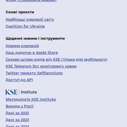
Схожі проєкти
Найбільші компанії світу
Coalition for Ukraine
Щоденні новини і інструменти
Новини компаній
Наш додаток в Apple Store
Сканер штрих-кодів від KSE (тільки для мобільного)
KSE Telegram бот моніторингу новин
Twitter проєкту SelfSanctions
Доступ до API
Методологія KSE Institute
Виходи з Росії
Дані за 2022
Дані за 2023
Дані за 2024