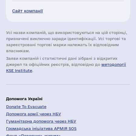
Сайт компанії
Усі назви компаній, що використовуються на цій сторінці,
призначені виключно заради ідентифікації. Усі торгові та
зареєстровані торгові марки належать їх відповідним
власникам.
Заяви компаній i статистичні дані зібрані з відкритих
джерел та офіційних реєстрів, відповідно до
методології
KSE Institute
.
Допомога Україні
Donate To Evacuate
Допомога армії через НБУ
Гуманітарна допомога через НБУ
Громадська ініціатива АРМІЯ SOS
Фонд «Повернись живим»