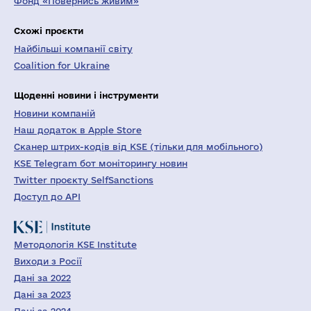
Фонд «Повернись живим»
Схожі проєкти
Найбільші компанії світу
Coalition for Ukraine
Щоденні новини і інструменти
Новини компаній
Наш додаток в Apple Store
Сканер штрих-кодів від KSE (тільки для мобільного)
KSE Telegram бот моніторингу новин
Twitter проєкту SelfSanctions
Доступ до API
Методологія KSE Institute
Виходи з Росії
Дані за 2022
Дані за 2023