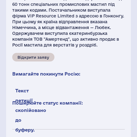
60 тонн спеціальних промислових мастил під
такими кодами. Постачальником виступала
фірма VIP Resource Limited з адресою в Гонконгу.
При цьому як країна відправлення вказана
Німеччина, а місце відвантаження — Любек.
Одержувачем виступила єкатеринбурзька
компанія ТОВ "Амертенд", що активно продає в
Росії мастила для верстатів у роздріб.
Відкрити заяву
Вимагайте покинути Росію:
Текст
петиції
Поширюйте статус компанії:
скопійовано
до
буферу.