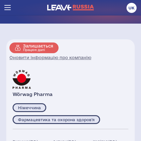
UK
Залишається
Працює далі
Оновити інформацію про компанію
Wörwag Pharma
Німеччина
Фармацевтика та охорона здоров'я