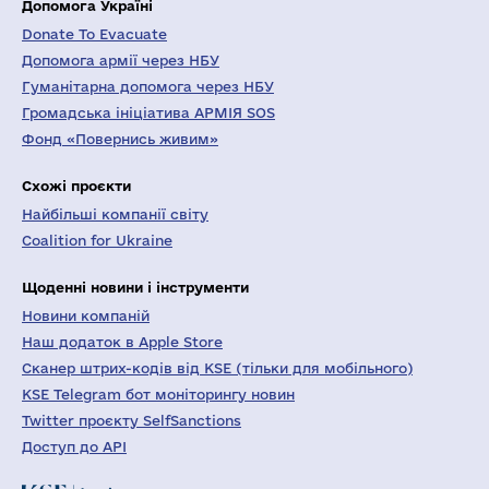
Допомога Україні
Donate To Evacuate
Допомога армії через НБУ
Гуманітарна допомога через НБУ
Громадська ініціатива АРМІЯ SOS
Фонд «Повернись живим»
Схожі проєкти
Найбільші компанії світу
Coalition for Ukraine
Щоденні новини і інструменти
Новини компаній
Наш додаток в Apple Store
Сканер штрих-кодів від KSE (тільки для мобільного)
KSE Telegram бот моніторингу новин
Twitter проєкту SelfSanctions
Доступ до API