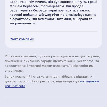
Беблінгені, Німеччина. Він був заснований у 1971 році
Фріцем Вервагом, фармацевтом. Він продає
рецептурні та безрецептурні препарати, а також
харчові добавки. Wörwag Pharma спеціалізується на
біофакторах, які включають вітаміни, мінерали та
мікроелементи.
Сайт компанії
Усі назви компаній, що використовуються на цій сторінці,
призначені виключно заради ідентифікації. Усі торгові та
зареєстровані торгові марки належать їх відповідним
власникам.
Заяви компаній i статистичні дані зібрані з відкритих
джерел та офіційних реєстрів, відповідно до
методології
KSE Institute
.