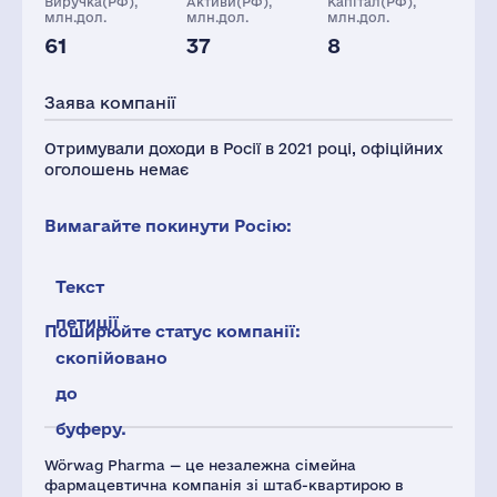
Виручка(РФ),
Активи(РФ),
Капітал(РФ),
млн.дол.
млн.дол.
млн.дол.
61
37
8
Персонал(РФ),
Податки(РФ),
2021
млн.дол.
Заява компанії
183
2
Отримували доходи в Росії в 2021 році, офіційних
оголошень немає
Вимагайте покинути Росію:
Текст
петиції
Поширюйте статус компанії:
скопійовано
до
буферу.
Wörwag Pharma — це незалежна сімейна
фармацевтична компанія зі штаб-квартирою в