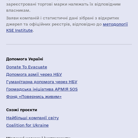
зареєстровані торгові марки належать їх відповідним
власникам.
Заяви компаній i статистичні дані зібрані з відкритих
джерел та офіційних реєстрів, відповідно до
методології
KSE Institute
.
Допомога Україні
Donate To Evacuate
Допомога армії через НБУ
Гуманітарна допомога через НБУ
Громадська ініціатива АРМІЯ SOS
Фонд «Повернись живим»
Схожі проєкти
Найбільші компанії світу
Coalition for Ukraine