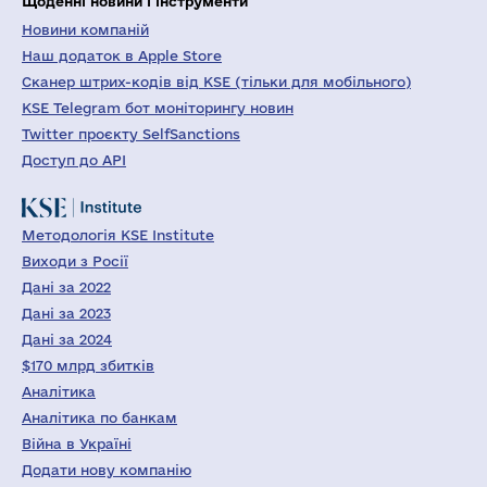
Щоденні новини і інструменти
Новини компаній
Наш додаток в Apple Store
Сканер штрих-кодів від KSE (тільки для мобільного)
KSE Telegram бот моніторингу новин
Twitter проєкту SelfSanctions
Доступ до API
Методологія KSE Institute
Виходи з Росії
Дані за 2022
Дані за 2023
Дані за 2024
$170 млрд збитків
Аналітика
Аналітика по банкам
Війна в Україні
Додати нову компанію