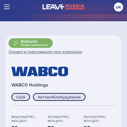
UK
Вийшли
Вихід завершено
Оновити інформацію про компанію
WABCO Holdings
США
Автомобілебудування
Виручка(РФ),
Активи(РФ),
Капітал(РФ),
млн.дол.
млн.дол.
млн.дол.