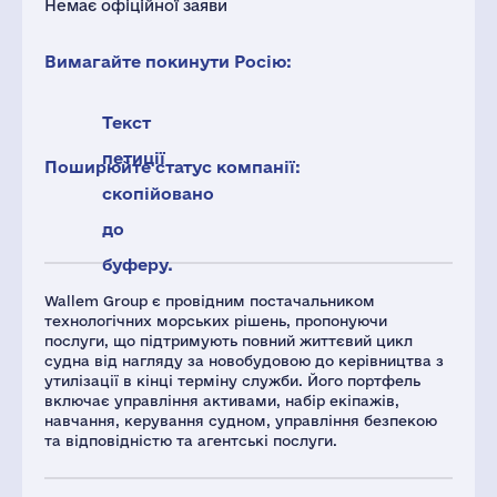
Немає офіційної заяви
Вимагайте покинути Росію:
Текст
петиції
Поширюйте статус компанії:
скопійовано
до
буферу.
Wallem Group є провідним постачальником
технологічних морських рішень, пропонуючи
послуги, що підтримують повний життєвий цикл
судна від нагляду за новобудовою до керівництва з
утилізації в кінці терміну служби. Його портфель
включає управління активами, набір екіпажів,
навчання, керування судном, управління безпекою
та відповідністю та агентські послуги.