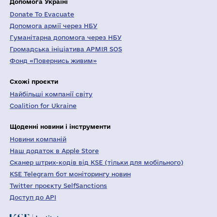
Допомога Україні
Donate To Evacuate
Допомога армії через НБУ
Гуманітарна допомога через НБУ
Громадська ініціатива АРМІЯ SOS
Фонд «Повернись живим»
Схожі проєкти
Найбільші компанії світу
Coalition for Ukraine
Щоденні новини і інструменти
Новини компаній
Наш додаток в Apple Store
Сканер штрих-кодів від KSE (тільки для мобільного)
KSE Telegram бот моніторингу новин
Twitter проєкту SelfSanctions
Доступ до API