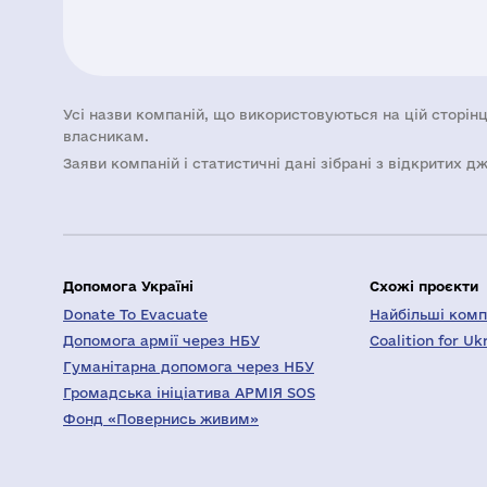
Усі назви компаній, що використовуються на цій сторінц
власникам.
Заяви компаній i статистичні дані зібрані з відкритих д
Допомога Україні
Схожі проєкти
Donate To Evacuate
Найбільші компа
Допомога армії через НБУ
Coalition for Uk
Гуманітарна допомога через НБУ
Громадська ініціатива АРМІЯ SOS
Фонд «Повернись живим»