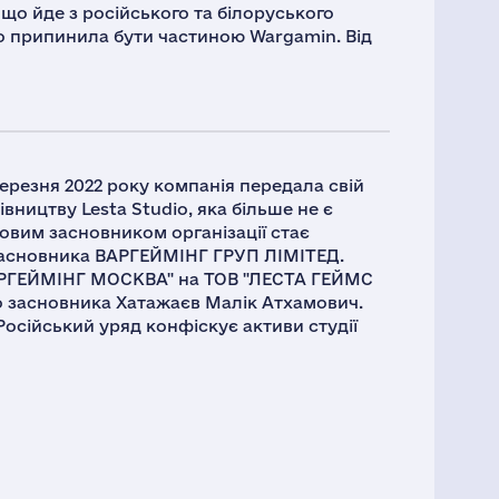
 що йде з російського та білоруського
но припинила бути частиною Wargamin. Від
березня 2022 року компанія передала свій
івництву Lesta Studio, яка більше не є
овим засновником організації стає
засновника ВАРГЕЙМІНГ ГРУП ЛІМІТЕД.
"ВАРГЕЙМІНГ МОСКВА" на ТОВ "ЛЕСТА ГЕЙМС
о засновника Хатажаєв Малік Атхамович.
Російський уряд конфіскує активи студії