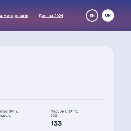
а методологія
Дані за 2024
EN
UK
пітал(РФ),
Персонал(РФ),
н.дол.
2021
133