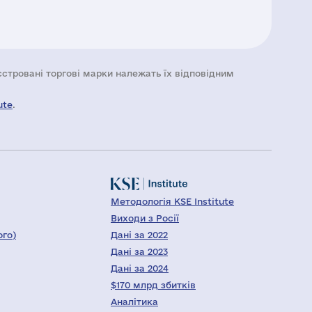
еєстровані торгові марки належать їх відповідним
ute
.
Методологія KSE Institute
Виходи з Росії
ого)
Дані за 2022
Дані за 2023
Дані за 2024
$170 млрд збитків
Аналітика