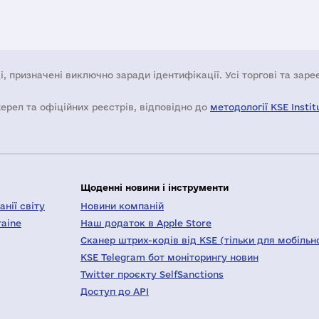
і, призначені виключно заради ідентифікації. Усі торгові та зар
жерел та офіційних реєстрів, відповідно до
методології KSE Instit
Щоденні новини і інструменти
нії світу
Новини компаній
raine
Наш додаток в Apple Store
Сканер штрих-кодів від KSE (тільки для мобільн
KSE Telegram бот моніторингу новин
Twitter проєкту SelfSanctions
Доступ до API