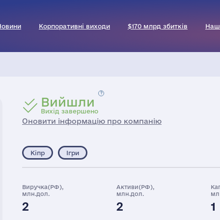
Новини
Корпоративні виходи
$170 млрд збитків
Наш
Вийшли
Вихід завершено
Оновити інформацію про компанію
Кіпр
Ігри
Виручка(РФ),
Активи(РФ),
Ка
млн.дол.
млн.дол.
мл
2
2
1