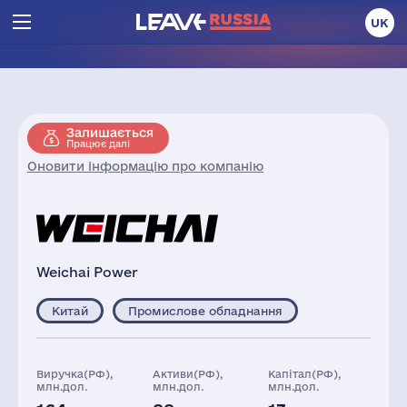
UK
Залишається
Працює далі
Оновити інформацію про компанію
Weichai Power
Китай
Промислове обладнання
Виручка(РФ),
Активи(РФ),
Капітал(РФ),
млн.дол.
млн.дол.
млн.дол.