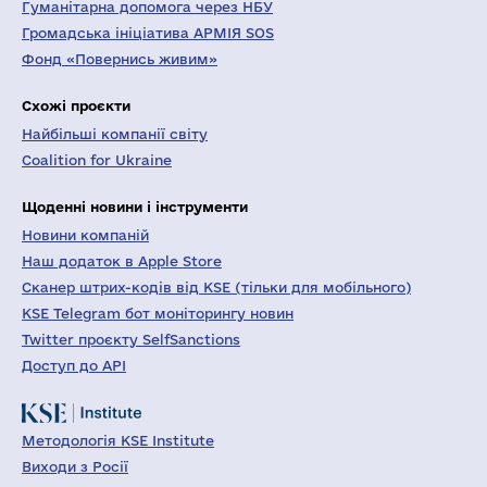
Гуманітарна допомога через НБУ
Громадська ініціатива АРМІЯ SOS
Фонд «Повернись живим»
Схожі проєкти
Найбільші компанії світу
Coalition for Ukraine
Щоденні новини і інструменти
Новини компаній
Наш додаток в Apple Store
Сканер штрих-кодів від KSE (тільки для мобільного)
KSE Telegram бот моніторингу новин
Twitter проєкту SelfSanctions
Доступ до API
Методологія KSE Institute
Виходи з Росії