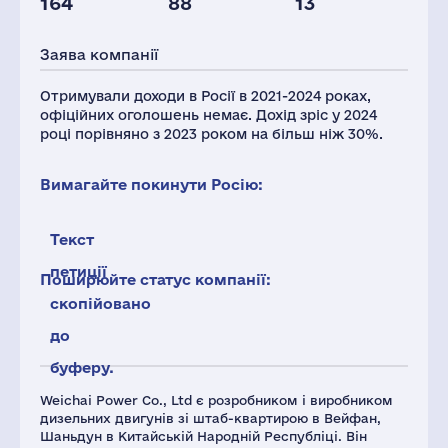
164
88
13
Персонал(РФ),
Глоб.виручка,
2021
млн.дол.
Заява компанії
19
30246
Отримували доходи в Росії в 2021-2024 роках,
офіційних оголошень немає. Дохід зріс у 2024
році порівняно з 2023 роком на більш ніж 30%.
Вимагайте покинути Росію:
Текст
петиції
Поширюйте статус компанії:
скопійовано
до
буферу.
Weichai Power Co., Ltd є розробником і виробником
дизельних двигунів зі штаб-квартирою в Вейфан,
Шаньдун в Китайській Народній Республіці. Він